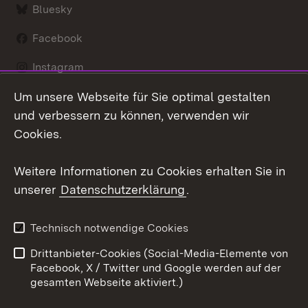
Bluesky
Facebook
Instagram
Um unsere Webseite für Sie optimal gestalten
LinkedIn
und verbessern zu können, verwenden wir
Social Wall
Cookies.
Youtube
Weitere Informationen zu Cookies erhalten Sie in
unserer
Datenschutzerklärung
.
Zum 
Kontakt
Benutzungshinweise
Technisch notwendige Cookies
Datenschutz
Barrierefreiheit
Drittanbieter-Cookies (Social-Media-Elemente von
Impressum
Cookies
Facebook, X / Twitter und Google werden auf der
gesamten Webseite aktiviert.)