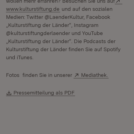
wollen mehr erfahren? Besuchen Sie uns auf
(Öffnet in neuem Fenster)
www.kulturstiftung.de
und auf den sozialen
Medien: Twitter @LaenderKultur, Facebook
„Kulturstiftung der Länder“, Instagram
@kulturstiftungderlaender und YouTube
„Kulturstiftung der Länder“. Die Podcasts der
Kulturstiftung der Länder finden Sie auf Spotify
und iTunes.
Extern:
(Öffnet in
Fotos finden Sie in unserer
Mediathek.
Download:
(Öffnet in neuem Fenste
Pressemitteilung als PDF