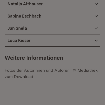
Natalja Althauser
Sabine Eschbach
Jan Snela
Luca Kieser
Weitere Informationen
Extern:
Fotos der Autorinnen und Autoren:
Mediathek
(Öffnet in neuem Fenster)
zum Download