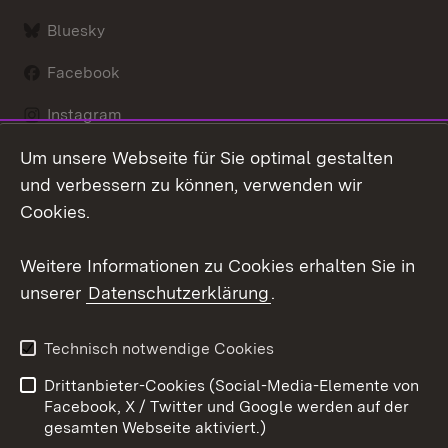
Bluesky
Facebook
Instagram
Um unsere Webseite für Sie optimal gestalten
LinkedIn
und verbessern zu können, verwenden wir
Social Wall
Cookies.
Youtube
Weitere Informationen zu Cookies erhalten Sie in
unserer
Datenschutzerklärung
.
Zum 
Kontakt
Benutzungshinweise
Technisch notwendige Cookies
Datenschutz
Barrierefreiheit
Drittanbieter-Cookies (Social-Media-Elemente von
Impressum
Cookies
Facebook, X / Twitter und Google werden auf der
gesamten Webseite aktiviert.)