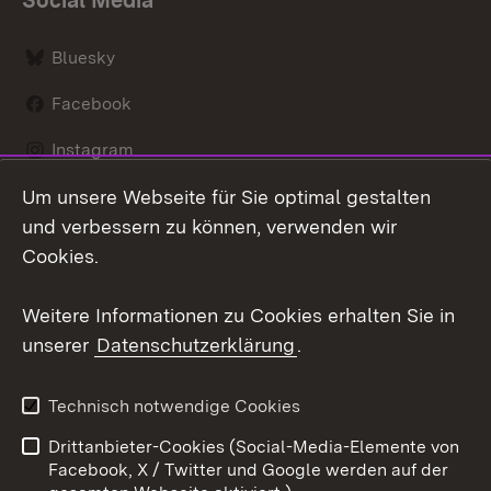
Bluesky
Facebook
Instagram
Um unsere Webseite für Sie optimal gestalten
LinkedIn
und verbessern zu können, verwenden wir
Social Wall
Cookies.
Youtube
Weitere Informationen zu Cookies erhalten Sie in
unserer
Datenschutzerklärung
.
Zum 
Kontakt
Benutzungshinweise
Technisch notwendige Cookies
Datenschutz
Barrierefreiheit
Drittanbieter-Cookies (Social-Media-Elemente von
Impressum
Cookies
Facebook, X / Twitter und Google werden auf der