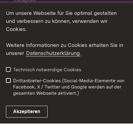
Instagram
Um unsere Webseite für Sie optimal gestalten
LinkedIn
und verbessern zu können, verwenden wir
Social Wall
Cookies.
Youtube
Weitere Informationen zu Cookies erhalten Sie in
unserer
Datenschutzerklärung
.
Zum 
Kontakt
Benutzungshinweise
Technisch notwendige Cookies
Datenschutz
Barrierefreiheit
Drittanbieter-Cookies (Social-Media-Elemente von
Impressum
Cookies
Facebook, X / Twitter und Google werden auf der
gesamten Webseite aktiviert.)
Akzeptieren
Link zum Landesportal