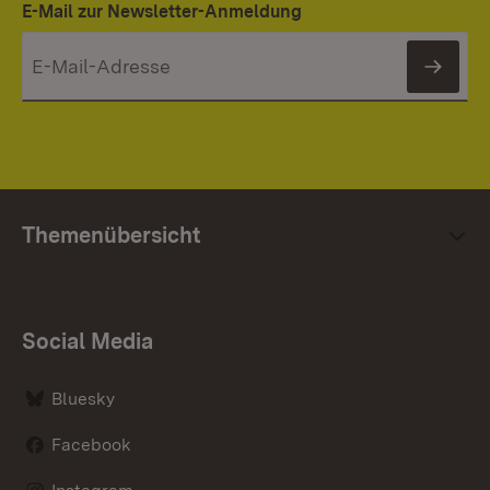
E-Mail zur Newsletter-Anmeldung
News
Themenübersicht
Social Media
Bluesky
Facebook