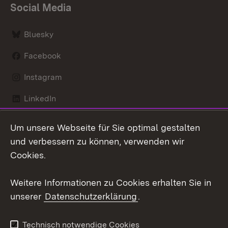
Social Media
Bluesky
Facebook
Instagram
LinkedIn
Social Wall
Um unsere Webseite für Sie optimal gestalten
und verbessern zu können, verwenden wir
Youtube
Cookies.
Zum 
Weitere Informationen zu Cookies erhalten Sie in
Kontakt
Benutzungshinweise
unserer
Datenschutzerklärung
.
Datenschutz
Barrierefreiheit
Impressum
Cookies
Technisch notwendige Cookies