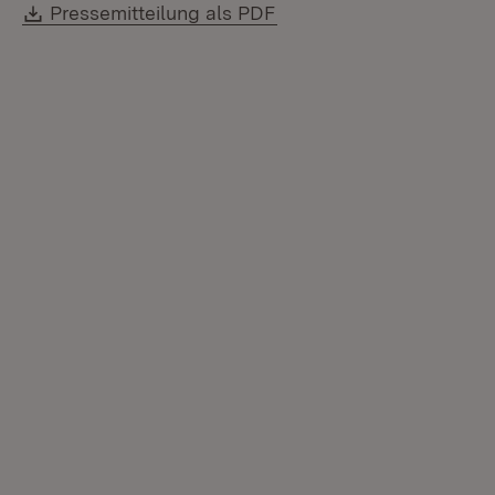
Download:
(Öffnet in neuem Fenste
Pressemitteilung als PDF