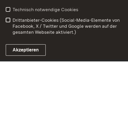
Kontakt
Benutzungshinweise
Technisch notwendige Cookies
Datenschutz
Barrierefreiheit
Drittanbieter-Cookies (Social-Media-Elemente von
Impressum
Cookies
Facebook, X / Twitter und Google werden auf der
gesamten Webseite aktiviert.)
Akzeptieren
Link zum Landesportal