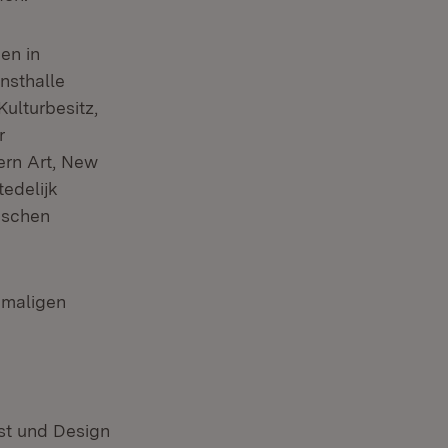
en in
nsthalle
ulturbesitz,
r
ern Art, New
tedelijk
ischen
amaligen
st und Design