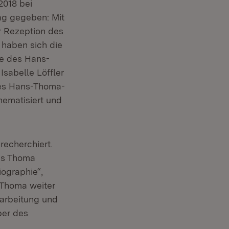
2018 bei
ag gegeben: Mit
r Rezeption des
 haben sich die
te des Hans-
sabelle Löffler
des Hans-Thoma-
hematisiert und
recherchiert.
ns Thoma
iographie“,
 Thoma weiter
farbeitung und
ber des