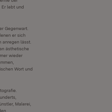
demie der
 Er lebt und
der Gegenwart.
denen er sich
n anregen lässt.
 an ästhetische
mmer wieder
tammen,
wischen Wort und
ografie.
underts,
nstler, Malerei,
den.