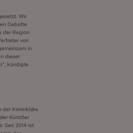
esetzt. Wir
ten Debatte
s der Region
ertreter von
u gemeinsam in
an dieser
n“, kündigte
 der Koninklijke
der Künstler
: Seit 2014 ist