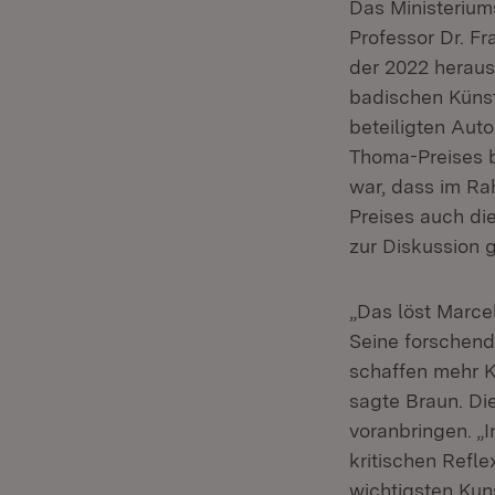
Das Ministerium
Professor Dr. F
der 2022 heraus
badischen Künst
beteiligten Aut
Thoma-Preises b
war, dass im R
Preises auch di
zur Diskussion g
„Das löst Marcel
Seine forschend
schaffen mehr K
sagte Braun. Di
voranbringen. „I
kritischen Refl
wichtigsten Kun