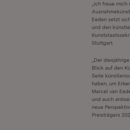
„Ich freue mich 
Ausnahmekünstle
Eeden setzt sic
und den künstl
Kunststaatssekre
Stuttgart.
„Der diesjährig
Blick auf den K
Seite künstleri
haben, um Erken
Marcel van Eede
und auch antise
neue Perspektiv
Preisträgers 202