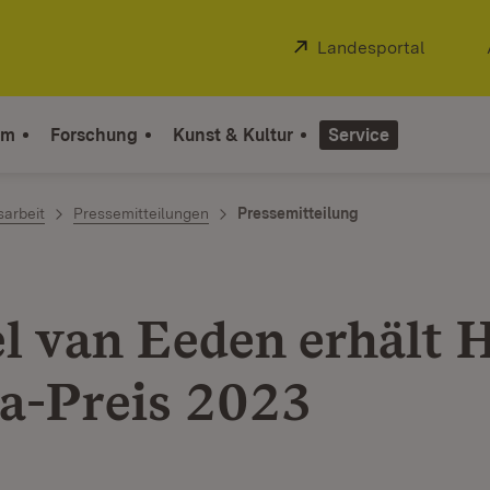
Extern:
Landesportal
(Öffnet
um
Forschung
Kunst & Kultur
Service
sarbeit
Pressemitteilungen
Pressemitteilung
l van Eeden erhält 
-Preis 2023