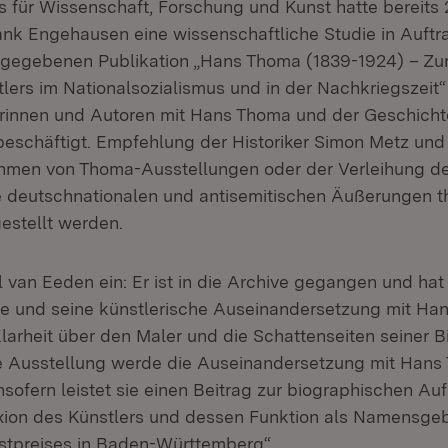
s für Wissenschaft, Forschung und Kunst hatte bereits 
rank Engehausen eine wissenschaftliche Studie in Auftr
gegebenen Publikation „Hans Thoma (1839-1924) – Zu
lers im Nationalsozialismus und in der Nachkriegszeit“
orinnen und Autoren mit Hans Thoma und der Geschich
eschäftigt. Empfehlung der Historiker Simon Metz und I
ahmen von Thoma-Ausstellungen oder der Verleihung 
e deutschnationalen und antisemitischen Äußerungen t
estellt werden.
 van Eeden ein: Er ist in die Archive gegangen und hat 
e und seine künstlerische Auseinandersetzung mit Ha
larheit über den Maler und die Schattenseiten seiner B
e Ausstellung werde die Auseinandersetzung mit Hans
nsofern leistet sie einen Beitrag zur biographischen Au
exion des Künstlers und dessen Funktion als Namensge
stpreises in Baden-Württemberg“.