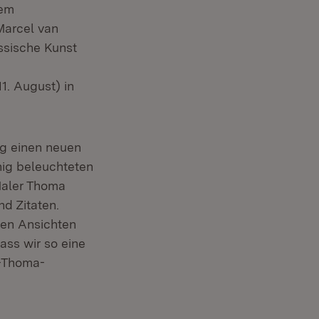
sem
Marcel van
ssische Kunst
1. August) in
ng einen neuen
nig beleuchteten
 Maler Thoma
d Zitaten.
len Ansichten
ss wir so eine
s-Thoma-