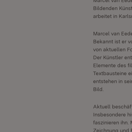
Marcel van Eede
Bildenden Künste
arbeitet in Karl
Marcel van Eede
Bekannt ist er 
von aktuellen Fo
Der Künstler ent
Elemente des fi
Textbausteine e
entstehen in se
Bild.
Aktuell beschäf
Insbesondere hi
faszinieren ihn.
Zeichnung und F