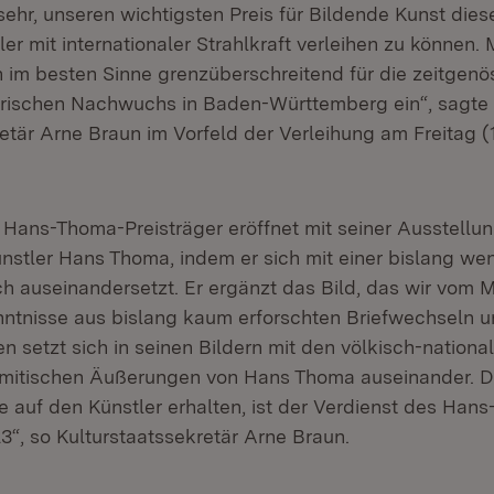
sehr, unseren wichtigsten Preis für Bildende Kunst die
r mit internationaler Strahlkraft verleihen zu können. 
h im besten Sinne grenzüberschreitend für die zeitgenö
erischen Nachwuchs in Baden-Württemberg ein“, sagte
tär Arne Braun im Vorfeld der Verleihung am Freitag (1
e Hans-Thoma-Preisträger eröffnet mit seiner Ausstellu
ünstler Hans Thoma, indem er sich mit einer bislang we
sch auseinandersetzt. Er ergänzt das Bild, das wir vom
ntnisse aus bislang kaum erforschten Briefwechseln un
n setzt sich in seinen Bildern mit den völkisch-nationa
mitischen Äußerungen von Hans Thoma auseinander. Da
e auf den Künstler erhalten, ist der Verdienst des Han
3“, so Kulturstaatssekretär Arne Braun.