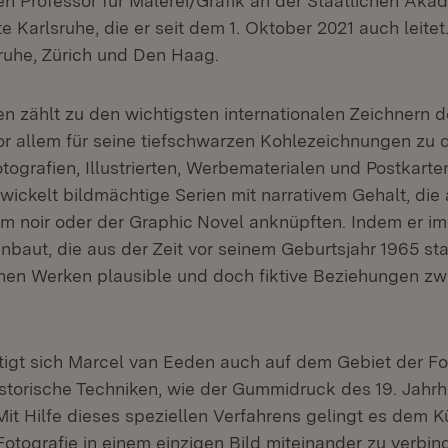
n Professor für Malerei/Grafik an der Staatlichen Aka
 Karlsruhe, die er seit dem 1. Oktober 2021 auch leitet.
sruhe, Zürich und Den Haag.
n zählt zu den wichtigsten internationalen Zeichnern 
vor allem für seine tiefschwarzen Kohlezeichnungen zu 
tografien, Illustrierten, Werbematerialen und Postkarte
wickelt bildmächtige Serien mit narrativem Gehalt, die
lm noir oder der Graphic Novel anknüpften. Indem er i
inbaut, die aus der Zeit vor seinem Geburtsjahr 1965 s
inen Werken plausible und doch fiktive Beziehungen z
tigt sich Marcel van Eeden auch auf dem Gebiet der Fot
storische Techniken, wie der Gummidruck des 19. Jahrh
 Mit Hilfe dieses speziellen Verfahrens gelingt es dem Kü
otografie in einem einzigen Bild miteinander zu verbin