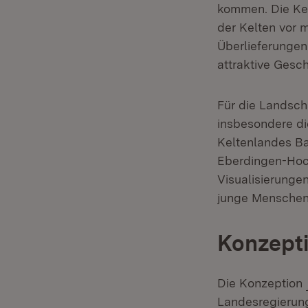
kommen. Die Kel
der Kelten vor m
Überlieferungen
attraktive Gesc
Für die Landsc
insbesondere die
Keltenlandes Ba
Eberdingen-Hoch
Visualisierunge
junge Menschen 
Konzept
Die Konzeption
Landesregierung