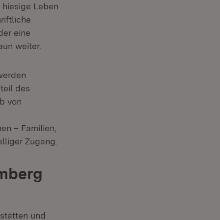
s hiesige Leben
iftliche
der eine
un weiter.
werden
teil des
ab von
en – Familien,
elliger Zugang.
emberg
stätten und