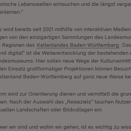
torische Lebenswelten eintauchen und die längst ver
enlernen.“
 wird bereits seit 2021 mithilfe von interaktiven Medien
gen von den einzigartigen Sammlungen des Landesmu
d Regionen des
Keltenlandes Baden-Württemberg
. Das
nd digital“ ist die Weiterentwicklung der bestehenden 
desmuseums. Hier sollen neue Wege der Kulturvermittl
en Einsatz großformatiger Projektionen können Besuc
eltenland Baden-Württemberg auf ganz neue Weise ke
irm wird zur Orientierung dienen und vermittelt die gr
nen. Nach der Auswahl des „Reiseziels“ tauchen Nutze
rtuellen Landschaften oder Bildcollagen ein.
er wir sind und wohin wir gehen, ist es wichtig zu wis