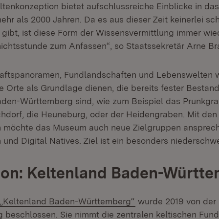
tenkonzeption bietet aufschlussreiche Einblicke in da
ehr als 2000 Jahren. Da es aus dieser Zeit keinerlei schr
 gibt, ist diese Form der Wissensvermittlung immer wie
hichtsstunde zum Anfassen“, so Staatssekretär Arne Bra
haftspanoramen, Fundlandschaften und Lebenswelten 
 Orte als Grundlage dienen, die bereits fester Bestand
den-Württemberg sind, wie zum Beispiel das Prunkgr
dorf, die Heuneburg, oder der Heidengraben. Mit den
n möchte das Museum auch neue Zielgruppen ansprech
und Digital Natives. Ziel ist ein besonders niederschw
ion: Keltenland Baden-Württ
„Keltenland Baden-Württemberg“
wurde 2019 von der
 beschlossen. Sie nimmt die zentralen keltischen Fund