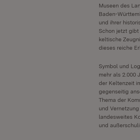
Museen des Land
Baden-Württembe
und ihrer histo
Schon jetzt gib
keltische Zeugn
dieses reiche E
Symbol und Logo
mehr als 2.000 
der Keltenzeit 
gegenseitig ans
Thema der Komm
und Vernetzung 
landesweites Ko
und außerschuli