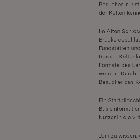
Besucher in his
der Kelten kenn
Im Alten Schloss
Brücke geschla
Fundstätten un
Reise – Keltenla
Formate des Lan
werden. Durch d
Besucher das K
Ein Startbildsch
Basisinformatio
Nutzer in die vi
„Um zu wissen, w