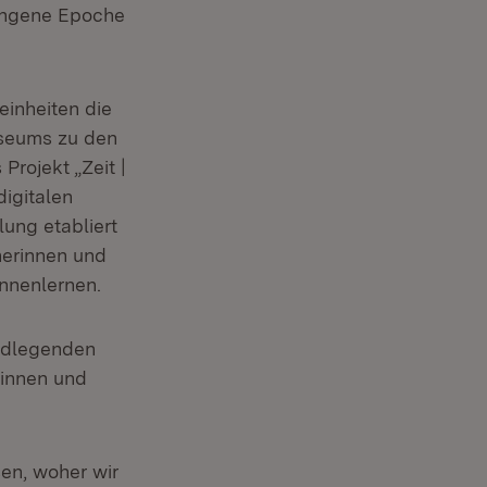
gangene Epoche
einheiten die
seums zu den
 Projekt „Zeit |
digitalen
ung etabliert
herinnen und
nnenlernen.
undlegenden
rinnen und
sen, woher wir