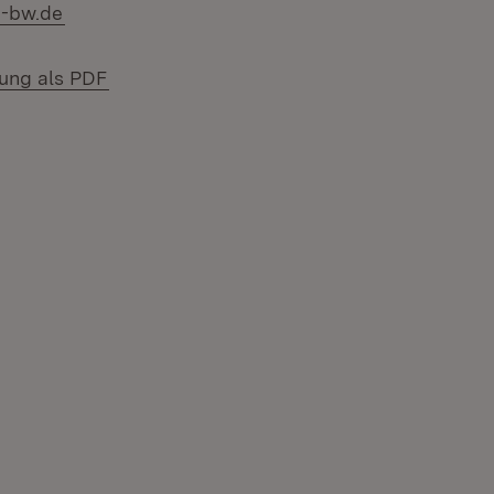
d-bw.de
(Öffnet in neuem Fenster)
lung als PDF