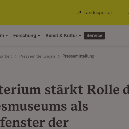
Extern:
Landesportal
(Öffnet
um
Forschung
Kunst & Kultur
Service
sarbeit
Pressemitteilungen
Pressemitteilung
terium stärkt Rolle 
smuseums als
fenster der