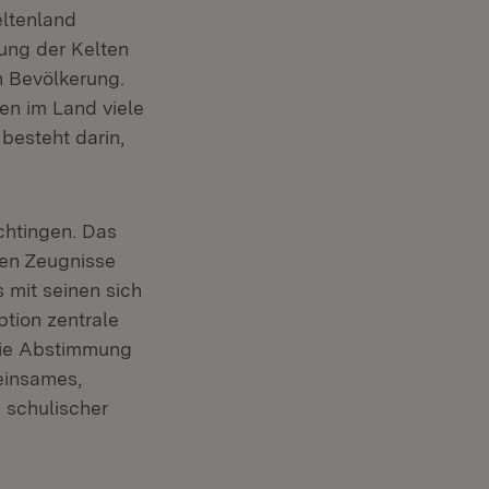
ltenland
ung der Kelten
n Bevölkerung.
en im Land viele
besteht darin,
chtingen. Das
ten Zeugnisse
 mit seinen sich
tion zentrale
Die Abstimmung
einsames,
 schulischer