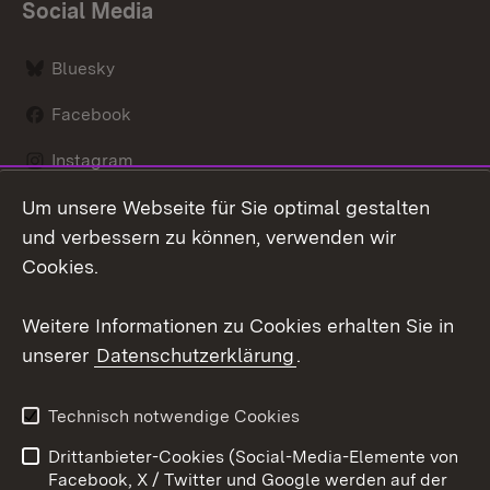
Social Media
Bluesky
Facebook
Instagram
Um unsere Webseite für Sie optimal gestalten
LinkedIn
und verbessern zu können, verwenden wir
Social Wall
Cookies.
Youtube
Weitere Informationen zu Cookies erhalten Sie in
unserer
Datenschutzerklärung
.
Zum 
Kontakt
Benutzungshinweise
Technisch notwendige Cookies
Datenschutz
Barrierefreiheit
Drittanbieter-Cookies (Social-Media-Elemente von
Impressum
Cookies
Facebook, X / Twitter und Google werden auf der