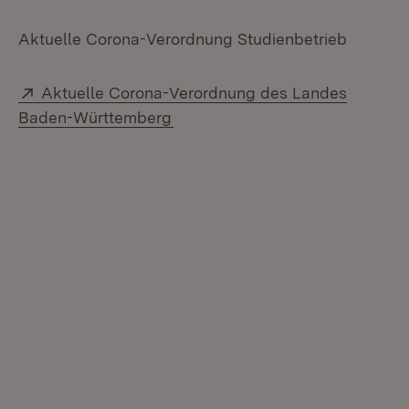
Aktuelle Corona-Verordnung Studienbetrieb
Extern:
Aktuelle Corona-Verordnung des Landes
(Öffnet in neuem Fenster)
Baden-Württemberg