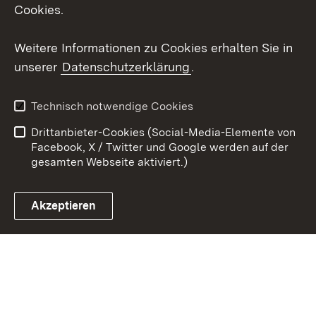
Social Wall
Cookies.
Youtube
Weitere Informationen zu Cookies erhalten Sie in
unserer
Datenschutzerklärung
.
Zum 
Kontakt
Benutzungshinweise
Technisch notwendige Cookies
Datenschutz
Barrierefreiheit
Drittanbieter-Cookies (Social-Media-Elemente von
Impressum
Cookies
Facebook, X / Twitter und Google werden auf der
gesamten Webseite aktiviert.)
Akzeptieren
Link zum Landesportal