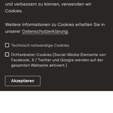
und verbessern zu können, verwenden wir
Social Wall
Cookies.
Youtube
Weitere Informationen zu Cookies erhalten Sie in
unserer
Datenschutzerklärung
.
Zum 
Kontakt
Benutzungshinweise
Technisch notwendige Cookies
Datenschutz
Barrierefreiheit
Drittanbieter-Cookies (Social-Media-Elemente von
Impressum
Cookies
Facebook, X / Twitter und Google werden auf der
gesamten Webseite aktiviert.)
Akzeptieren
Link zum Landesportal