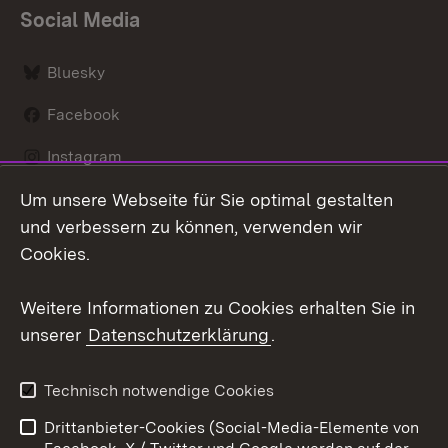
Social Media
Bluesky
Facebook
Instagram
Um unsere Webseite für Sie optimal gestalten
LinkedIn
und verbessern zu können, verwenden wir
Social Wall
Cookies.
Youtube
Weitere Informationen zu Cookies erhalten Sie in
unserer
Datenschutzerklärung
.
Zum 
Kontakt
Benutzungshinweise
Technisch notwendige Cookies
Datenschutz
Barrierefreiheit
Drittanbieter-Cookies (Social-Media-Elemente von
Impressum
Cookies