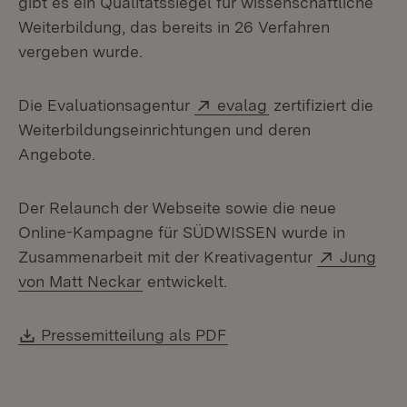
gibt es ein Qualitätssiegel für wissenschaftliche
Weiterbildung, das bereits in 26 Verfahren
vergeben wurde.
Extern:
(Öffnet in neuem F
Die Evaluationsagentur
evalag
zertifiziert die
Weiterbildungseinrichtungen und deren
Angebote.
Der Relaunch der
Webseite sowie die neue
Online-Kampagne für SÜDWISSEN wurde in
Extern:
Zusammenarbeit mit der Kreativagentur
Jung
(Öffnet in neuem Fenster)
von Matt Neckar
entwickelt.
Download:
(Öffnet in neuem Fenste
Pressemitteilung als PDF