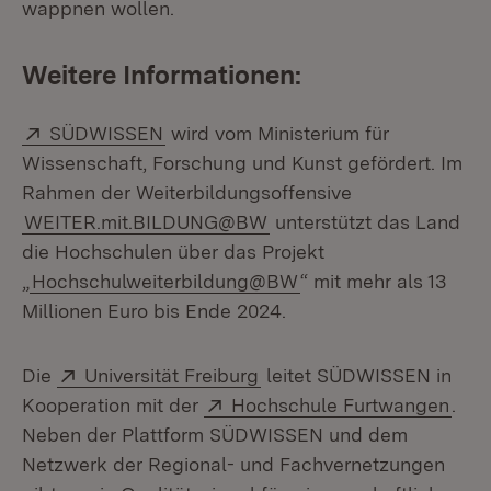
wappnen wollen.
Weitere Informationen:
Extern:
(Öffnet in neuem Fenster)
SÜDWISSEN
wird vom Ministerium für
Wissenschaft, Forschung und Kunst gefördert. Im
Rahmen der Weiterbildungsoffensive
WEITER.mit.BILDUNG@BW
unterstützt das Land
die Hochschulen über das Projekt
„
Hochschulweiterbildung@BW
“ mit mehr als 13
Millionen Euro bis Ende 2024.
Extern:
(Öffnet in neuem Fenster)
Die
Universität Freiburg
leitet SÜDWISSEN in
Extern:
(Öff
Kooperation mit der
Hochschule Furtwangen
.
Neben der Plattform SÜDWISSEN und dem
Netzwerk der Regional- und Fachvernetzungen