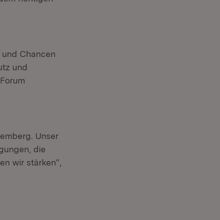
n und Chancen
utz und
 „Forum
temberg. Unser
ngungen, die
n wir stärken“,