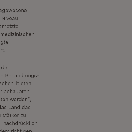
 dagewesene
m Niveau
ernetzte
r medizinischen
agte
rt.
 der
ute Behandlungs-
achen, bieten
r behaupten.
aten werden“,
das Land das
stärker zu
- nachdrücklich
dem richtigen