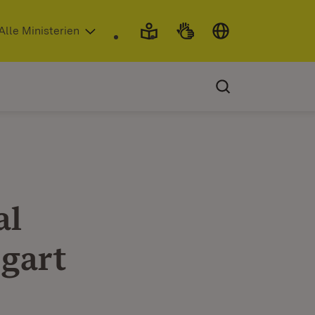
 in neuem Fenster)
Alle Ministerien
al
tgart