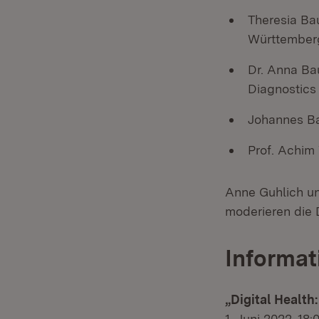
Theresia Ba
Württember
Dr. Anna Ba
Diagnostic
Johannes Ba
Prof. Achi
Anne Guhlich un
moderieren die 
Informat
„Digital Healt
1. Juni 2022, 18: