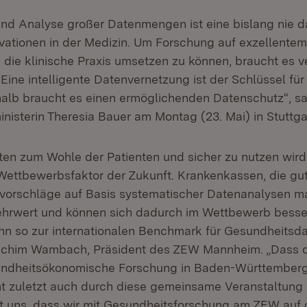
und Analyse großer Datenmengen ist eine bislang nie
vationen in der Medizin. Um Forschung auf exzellente
 die klinische Praxis umsetzen zu können, braucht es v
Eine intelligente Datenvernetzung ist der Schlüssel fü
shalb braucht es einen ermöglichenden Datenschutz“, s
nisterin Theresia Bauer am Montag (23. Mai) in Stuttga
en zum Wohle der Patienten und sicher zu nutzen wird
ettbewerbsfaktor der Zukunft. Krankenkassen, die g
vorschläge auf Basis systematischer Datenanalysen m
ehrwert und können sich dadurch im Wettbewerb besse
n so zur internationalen Benchmark für Gesundheitsd
. Achim Wambach, Präsident des ZEW Mannheim. „Dass 
undheitsökonomische Forschung in Baden-Württemberg 
ht zuletzt auch durch diese gemeinsame Veranstaltung 
igt uns, dass wir mit Gesundheitsforschung am ZEW auf 