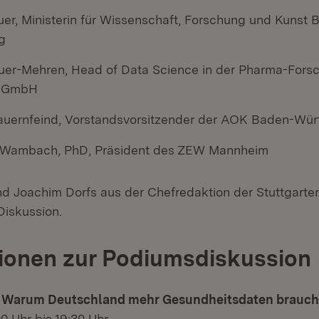
uer, Ministerin für Wissenschaft, Forschung und Kunst 
g
uer-Mehren, Head of Data Science in der Pharma-Fors
s GmbH
uernfeind, Vorstandsvorsitzender der AOK Baden-Wü
m Wambach, PhD, Präsident des ZEW Mannheim
d Joachim Dorfs aus der Chefredaktion der Stuttgarter
Diskussion.
ionen zur Podiumsdiskussion
h: Warum Deutschland mehr Gesundheitsdaten brauch
00 Uhr bis 19:30 Uhr