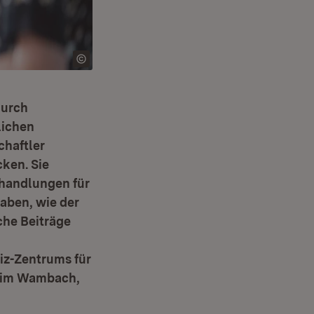
Durch
lichen
chaftler
ken. Sie
ehandlungen für
aben, wie der
che Beiträge
iz-Zentrums für
chim Wambach,