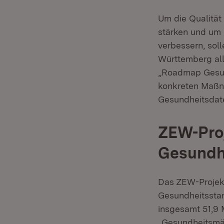
Um die Qualität
stärken und um 
verbessern, sol
Württemberg all
„Roadmap Gesun
konkreten Maßna
Gesundheitsdate
ZEW-Pro
Gesundhe
Das ZEW-Projekt
Gesundheitssta
insgesamt 51,9 
„Gesundheitsmär