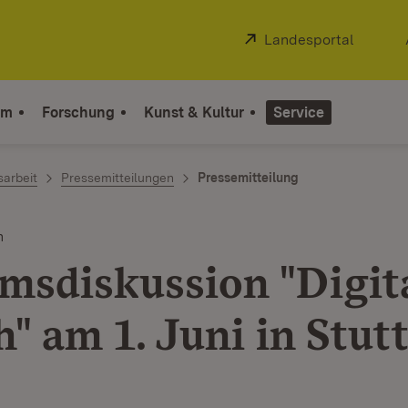
Extern:
Landesportal
(Öffnet
um
Forschung
Kunst & Kultur
Service
sarbeit
Pressemitteilungen
Pressemitteilung
n
msdiskussion "Digit
" am 1. Juni in Stut