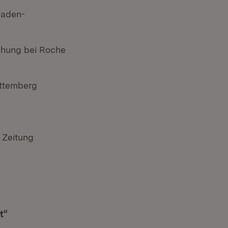
Baden-
chung bei Roche
rttemberg
 Zeitung
t“