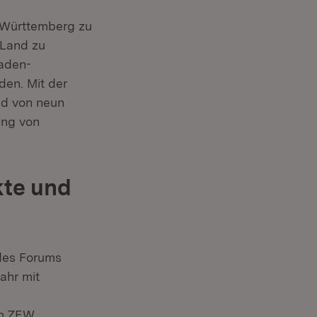
n-Württemberg zu
 Land zu
Baden-
den. Mit der
d von neun
ung von
te und
 des Forums
ahr mit
am ZEW