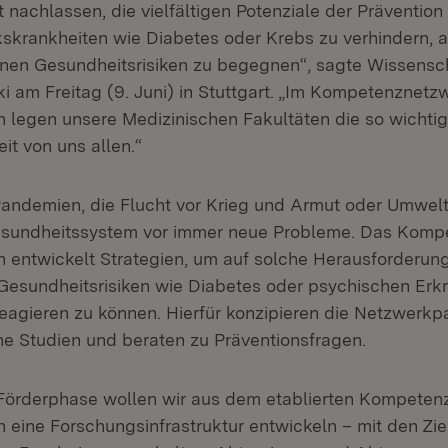
t nachlassen, die vielfältigen Potenziale der Prävention
kskrankheiten wie Diabetes oder Krebs zu verhindern, 
en Gesundheitsrisiken zu begegnen“, sagte Wissensch
i am Freitag (9. Juni) in Stuttgart. „Im Kompetenznetz
n legen unsere Medizinischen Fakultäten die so wicht
it von uns allen.“
Pandemien, die Flucht vor Krieg und Armut oder Umwel
Gesundheitssystem vor immer neue Probleme. Das Kom
n entwickelt Strategien, um auf solche Herausforderun
e Gesundheitsrisiken wie Diabetes oder psychischen Er
reagieren zu können. Hierfür konzipieren die Netzwerkp
he Studien und beraten zu Präventionsfragen.
 Förderphase wollen wir aus dem etablierten Kompete
 eine Forschungsinfrastruktur entwickeln – mit den Zie