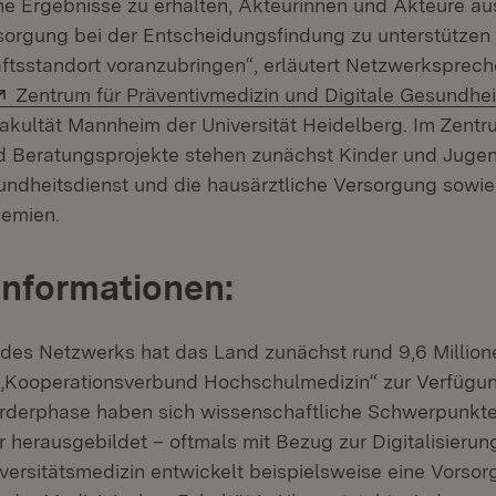
he Ergebnisse zu erhalten, Akteurinnen und Akteure aus
orgung bei der Entscheidungsfindung zu unterstützen
tsstandort voranzubringen“, erläutert Netzwerksprecher
Extern:
Zentrum für Präventivmedizin und Digitale Gesundhei
akultät Mannheim der Universität Heidelberg. Im Zentr
 Beratungsprojekte stehen zunächst Kinder und Jugen
undheitsdienst und die hausärztliche Versorgung sowi
demien.
Informationen:
des Netzwerks hat das Land zunächst rund 9,6 Million
ooperationsverbund Hochschulmedizin“ zur Verfügung 
örderphase haben sich wissenschaftliche Schwerpunkte
 herausgebildet – oftmals mit Bezug zur Digitalisierung
ersitätsmedizin entwickelt beispielsweise eine Vorsor