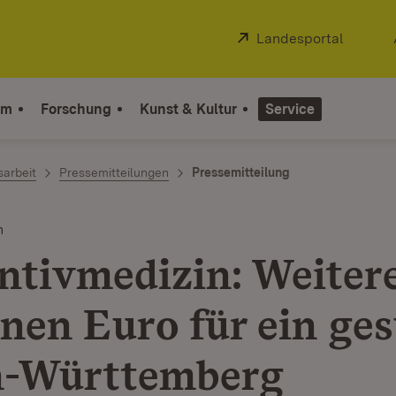
Extern:
Landesportal
(Öffnet
um
Forschung
Kunst & Kultur
Service
sarbeit
Pressemitteilungen
Pressemitteilung
n
ntivmedizin: Weitere
onen Euro für ein ge
n-Württemberg