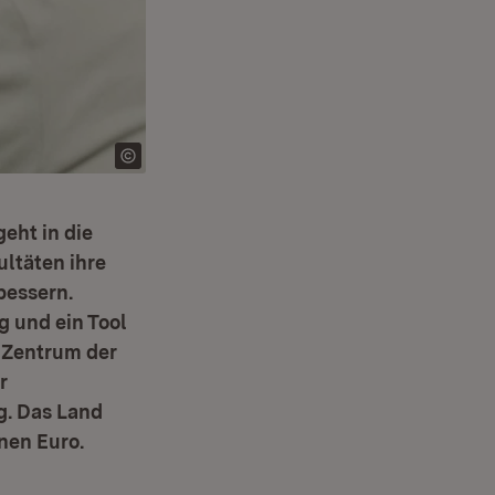
Öffnet in neuem Fenster)
eht in die
ultäten ihre
bessern.
g und ein Tool
m Zentrum der
r
g. Das Land
nen Euro.