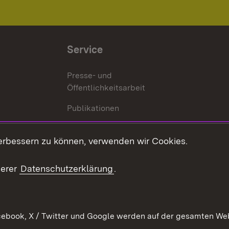
Service
Presse- und
Öffentlichkeitsarbeit
Publikationen
Kontakt
es
erbessern zu können, verwenden wir Cookies.
Mediathek
serer
Datenschutzerklärung
.
Ausschreibungen
tur
ebook, X / Twitter und Google werden auf der gesamten Webs