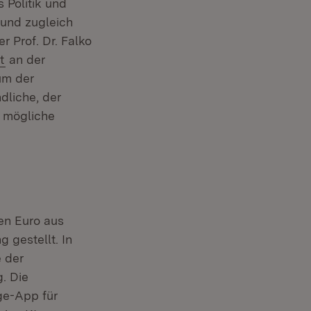
 Politik und
 und zugleich
 Prof. Dr. Falko
(Öffnet in neuem Fenster)
t
an der
um der
dliche, der
e mögliche
en Euro aus
gestellt. In
 der
. Die
ge-App für