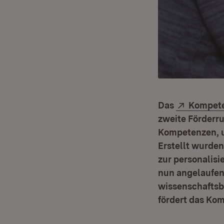
Extern:
Das
Kompete
zweite Förderru
Kompetenzen, u
Erstellt wurden
zur personalisi
nun angelaufen
wissenschaftsba
fördert das Kom