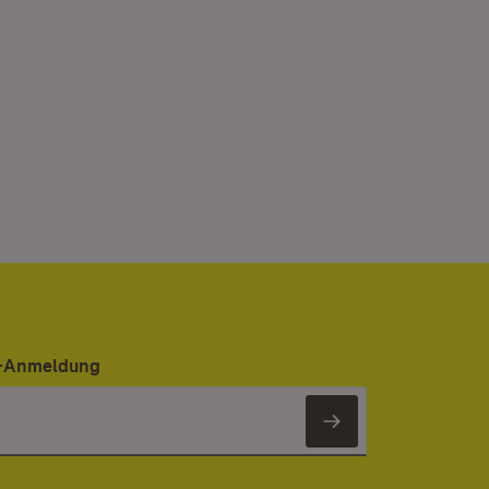
er-Anmeldung
Newsletter 