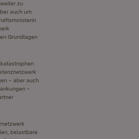
 weiter zu
aber auch um
aftsministerin
werk
igen Grundlagen
tkatastrophen
petenznetzwerk
gen – aber auch
krankungen –
artner
nznetzwerk
len, belastbare