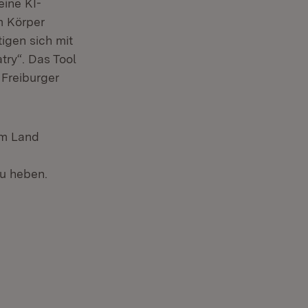
eine KI-
m Körper
igen sich mit
try“. Das Tool
 Freiburger
im Land
u heben.