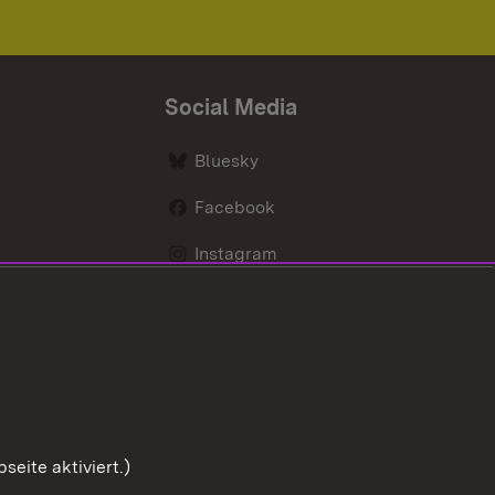
Social Media
Bluesky
Facebook
Instagram
LinkedIn
Social Wall
Youtube
eite aktiviert.)
Zum Sei