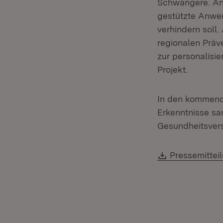
Schwangere. An 
gestützte Anwen
verhindern soll
regionalen Präv
zur personalisie
Projekt.
In den kommend
Erkenntnisse sa
Gesundheitsvers
Download:
Pressemittei