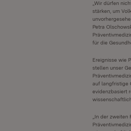
„Wir dürfen nich
stärken, um Vol
unvorhergesehen
Petra Olschowsk
Präventivmedizi
für die Gesundhe
Ereignisse wie 
stellen unser 
Präventivmedizi
auf langfristig
evidenzbasiert 
wissenschaftlic
„In der zweiten
Präventivmedizin