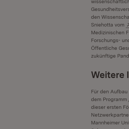
wissenschaftlic
Gesundheitsvers
den Wissenschaf
Sniehotta vom
Medizinischen F
Forschungs- und
Öffentliche Ges
zukünftige Pan
Weitere 
Für den Aufbau 
dem Programm „K
dieser ersten F
Netzwerkpartner
Mannheimer Univ