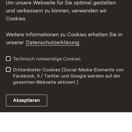
Um unsere Webseite für Sie optimal gestalten
LinkedIn
und verbessern zu können, verwenden wir
Social Wall
Cookies.
Youtube
Weitere Informationen zu Cookies erhalten Sie in
unserer
Datenschutzerklärung
.
Zum 
Kontakt
Benutzungshinweise
Technisch notwendige Cookies
Datenschutz
Barrierefreiheit
Drittanbieter-Cookies (Social-Media-Elemente von
Impressum
Cookies
Facebook, X / Twitter und Google werden auf der
gesamten Webseite aktiviert.)
Akzeptieren
Link zum Landesportal