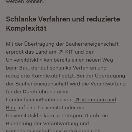
werden können.“
Schlanke Verfahren und reduzierte
Komplexität
Mit der Übertragung der Bauherreneigenschaft
Extern:
(Öffnet in neuem Fenste
erprobt das Land am
KIT
und den
Universitätskliniken bereits einen neuen Weg
beim Bau, der auf schlanke Verfahren und
reduzierte Komplexität setzt. Bei der Übertragung
der Bauherreneigenschaft wird die Verantwortung
für die Durchführung einer
Extern:
Landesbaumaßnahmen von
Vermögen und
(Öffnet in neuem Fenster)
Bau
auf eine Universität oder ein
Universitätsklinikum übertragen. Durch die
Bündelung der Verantwortung und
Entscheidungsbefugnis reduzieren sich