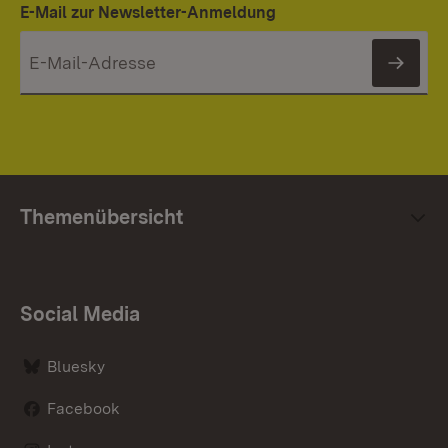
E-Mail zur Newsletter-Anmeldung
News
Themenübersicht
Social Media
Bluesky
Facebook