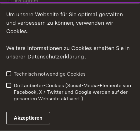
Instagram
Um unsere Webseite für Sie optimal gestalten
LinkedIn
und verbessern zu können, verwenden wir
Social Wall
Cookies.
Youtube
Weitere Informationen zu Cookies erhalten Sie in
unserer
Datenschutzerklärung
.
Zum 
Kontakt
Benutzungshinweise
Technisch notwendige Cookies
Datenschutz
Barrierefreiheit
Drittanbieter-Cookies (Social-Media-Elemente von
Impressum
Cookies
Facebook, X / Twitter und Google werden auf der
gesamten Webseite aktiviert.)
Akzeptieren
Link zum Landesportal