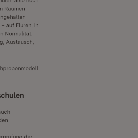
hulen also noch
nen Räumen
ingehalten
 auf Fluren, in
n Normalität,
g, Austausch,
ichprobenmodell
schulen
auch
den
rprüfung der