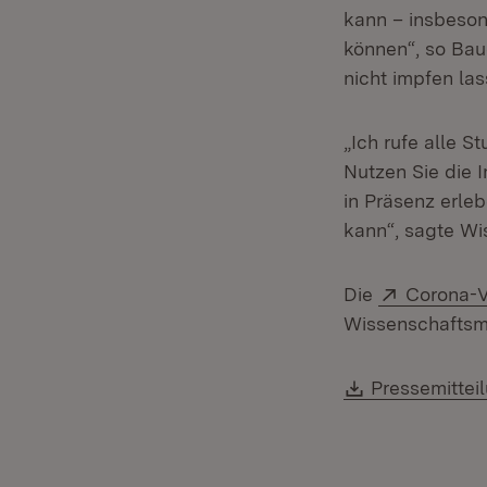
kann – insbeson
können“, so Bau
nicht impfen las
„Ich rufe alle 
Nutzen Sie die 
in Präsenz erle
kann“, sagte Wi
Extern:
Die
Corona-V
Wissenschaftsmi
Download:
Pressemittei