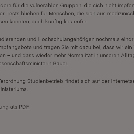
dere für die vulnerablen Gruppen, die sich nicht impfe
er. Tests blieben für Menschen, die sich aus medizini
sen könnten, auch künftig kostenfrei.
Studierenden und Hochschulangehörigen nochmals eindri
Impfangebote und tragen Sie mit dazu bei, dass wir ein
ben – und dass wieder mehr Normalität in unseren Allta
ssenschaftsministerin Bauer.
(Öffnet in neuem Fenster)
erordnung Studienbetrieb
findet sich auf der Internets
nisteriums.
(Öffnet in neuem Fenster)
lung als PDF