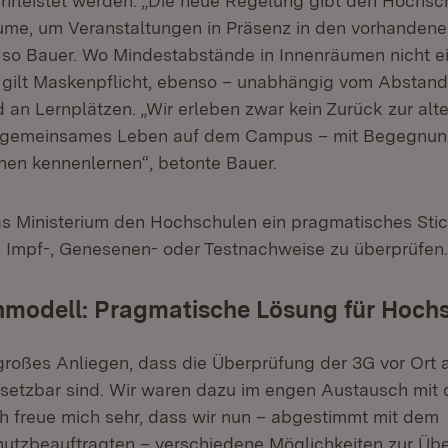
hrleistet werden. „Die neue Regelung gibt den Hochsc
äume, um Veranstaltungen in Präsenz in den vorhande
 so Bauer. Wo Mindestabstände in Innenräumen nicht e
gilt Maskenpflicht, ebenso – unabhängig vom Abstand –
 an Lernplätzen. „Wir erleben zwar kein Zurück zur alte
n gemeinsames Leben auf dem Campus – mit Begegnun
en kennenlernen“, betonte Bauer.
as Ministerium den Hochschulen ein pragmatisches St
 Impf-, Genesenen- oder Testnachweise zu überprüfen.
nmodell: Pragmatische Lösung für Hoch
 großes Anliegen, dass die Überprüfung der 3G vor Ort 
etzbar sind. Wir waren dazu im engen Austausch mit 
h freue mich sehr, dass wir nun – abgestimmt mit dem
tzbeauftragten – verschiedene Möglichkeiten zur Übe