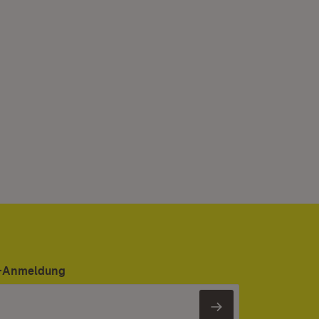
er-Anmeldung
Newsletter 