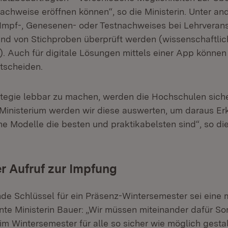
Nachweise eröffnen können“, so die Ministerin. Unter a
 Impf-, Genesenen- oder Testnachweises bei Lehrveran
nd von Stichproben überprüft werden (wissenschaftlic
. Auch für digitale Lösungen mittels einer App können 
tscheiden.
ategie lebbar zu machen, werden die Hochschulen sic
 Ministerium werden wir diese auswerten, um daraus Er
e Modelle die besten und praktikabelsten sind“, so die
r Aufruf zur Impfung
de Schlüssel für ein Präsenz-Wintersemester sei eine 
nte Ministerin Bauer: „Wir müssen miteinander dafür So
 im Wintersemester für alle so sicher wie möglich gesta