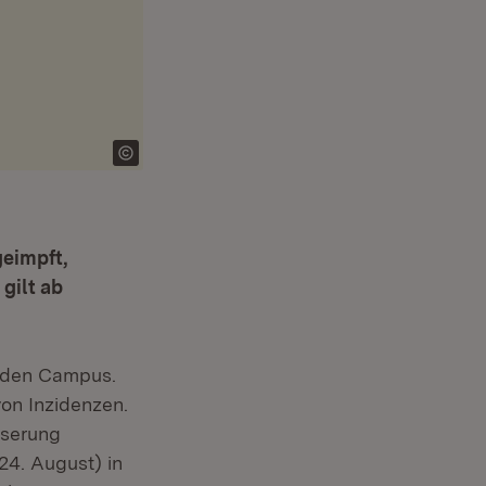
eimpft,
gilt ab
f den Campus.
von Inzidenzen.
sserung
24. August) in