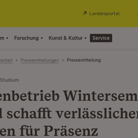
Extern:
Landesportal
(Öffnet
um
Forschung
Kunst & Kultur
Service
sarbeit
Pressemitteilungen
Pressemitteilung
 Studium
enbetrieb Wintersem
 schafft verlässlich
n für Präsenz