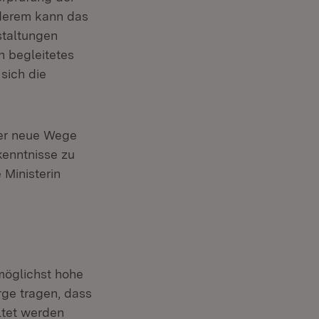
nderem kann das
staltungen
h begleitetes
sich die
her neue Wege
kenntnisse zu
 Ministerin
möglichst hohe
rge tragen, dass
ltet werden