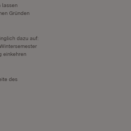
n lassen
schen Gründen
nglich dazu auf:
 Wintersemester
g einkehren
eite des