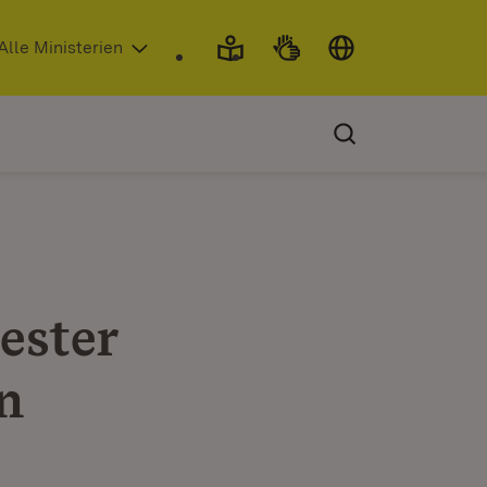
 in neuem Fenster)
Alle Ministerien
ester
en