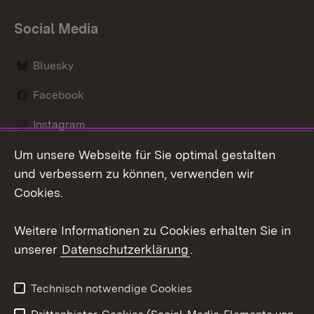
Social Media
Bluesky
Facebook
Instagram
Um unsere Webseite für Sie optimal gestalten
LinkedIn
und verbessern zu können, verwenden wir
Social Wall
Cookies.
Youtube
Weitere Informationen zu Cookies erhalten Sie in
unserer
Datenschutzerklärung
.
Zum 
Kontakt
Benutzungshinweise
Technisch notwendige Cookies
Datenschutz
Barrierefreiheit