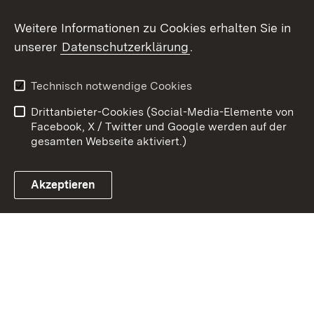
Youtube
Weitere Informationen zu Cookies erhalten Sie in
unserer
Datenschutzerklärung
.
Zum 
Kontakt
Benutzungshinweise
Technisch notwendige Cookies
Datenschutz
Barrierefreiheit
Drittanbieter-Cookies (Social-Media-Elemente von
Impressum
Cookies
Facebook, X / Twitter und Google werden auf der
gesamten Webseite aktiviert.)
Akzeptieren
Link zum Landesportal