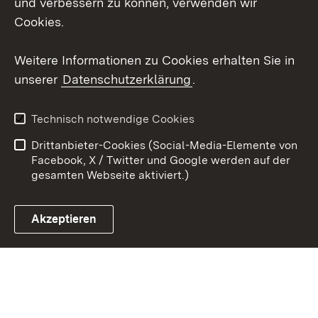
und verbessern zu können, verwenden wir
Social Wall
Cookies.
Youtube
Weitere Informationen zu Cookies erhalten Sie in
unserer
Datenschutzerklärung
.
Zum 
Kontakt
Benutzungshinweise
Technisch notwendige Cookies
Datenschutz
Barrierefreiheit
Drittanbieter-Cookies (Social-Media-Elemente von
Impressum
Cookies
Facebook, X / Twitter und Google werden auf der
gesamten Webseite aktiviert.)
Akzeptieren
Link zum Landesportal