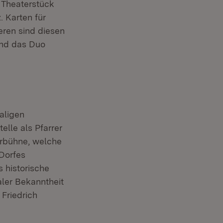
 Theaterstück
z
. Karten für
ren sind diesen
und das Duo
aligen
elle als Pfarrer
erbühne, welche
 Dorfes
 historische
aler Bekanntheit
 Friedrich