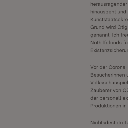
herausragender 
hinausgeht und 
Kunststaatsekret
Grund wird Ötig
genannt. Ich fr
Nothilfefonds f
Existenzsicheru
Vor der Corona-
Besucherinnen u
Volksschauspiel
Zauberer von O
der personell e
Produktionen in
Nichtsdestotrot