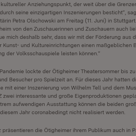
kultureller Anziehungspunkt, der weit über die Grenze
durch seine einzigartigen Inszenierungen besticht“, sa
ärin Petra Olschowski am Freitag (11. Juni) in Stuttgart
heim von den Zuschauerinnen und Zuschauern auch liebe
eue mich deshalb sehr, dass wir mit der Förderung aus
ür Kunst- und Kultureinrichtungen einen maßgeblichen B
ng der Volksschauspiele leisten können.“
Pandemie lockte der Ötigheimer Theatersommer bis zu
nd Besucher pro Spielzeit an. Für dieses Jahr hatten d
e mit einer Inszenierung von
Wilhelm Tell
und dem Mus
Z
zwei interessante und große Eigenproduktionen gepl
xtrem aufwendigen Ausstattung können die beiden gro
 diesem Jahr coronabedingt nicht realisiert werden.
z präsentieren die Ötigheimer ihrem Publikum auch in 