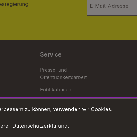
esregierung.
Service
Presse- und
Öffentlichkeitsarbeit
Publikationen
Kontakt
es
erbessern zu können, verwenden wir Cookies.
Mediathek
serer
Datenschutzerklärung
.
Ausschreibungen
tur