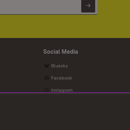
Newsletter 
Social Media
Bluesky
Facebook
Instagram
LinkedIn
Social Wall
Youtube