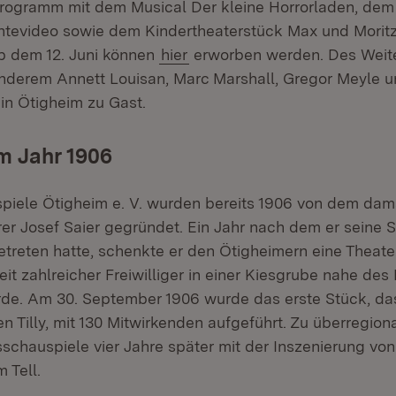
 Programm mit dem Musical
Der kleine Horrorladen
, dem
ntevideo
sowie dem Kindertheaterstück
Max und Morit
b dem 12. Juni können
hier
erworben werden. Des Weite
nderem Annett Louisan, Marc Marshall, Gregor Meyle 
in Ötigheim zu Gast.
m Jahr 1906
piele Ötigheim e. V. wurden bereits 1906 von dem dam
er Josef Saier gegründet. Ein Jahr nach dem er seine St
etreten hatte, schenkte er den Ötigheimern eine Theat
eit zahlreicher Freiwilliger in einer Kiesgrube nahe des
de. Am 30. September 1906 wurde das erste Stück, das
n Tilly,
mit 130 Mitwirkenden aufgeführt. Zu überregion
schauspiele vier Jahre später mit der Inszenierung von
m Tell
.