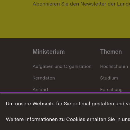
Abonnieren Sie den Newsletter der Land
Ministerium
Themen
Aufgaben und Organisation
Hochschulen
Kerndaten
Studium
Anfahrt
Forschung
International
Um unsere Webseite für Sie optimal gestalten und v
Europa
Weitere Informationen zu Cookies erhalten Sie in un
Kunst und Kul