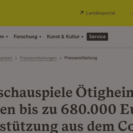
Extern:
Landesportal
(Öffnet
um
Forschung
Kunst & Kultur
Service
sarbeit
Pressemitteilungen
Pressemitteilung
schauspiele Ötighei
ten bis zu 680.000 E
stützung aus dem C