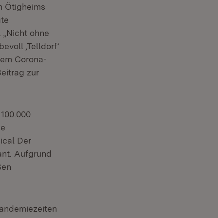
n Ötigheims
gte
. „Nicht ohne
voll ‚Telldorf‘
 dem Corona-
eitrag zur
 100.000
ie
ical
Der
ant. Aufgrund
ßen
Pandemiezeiten