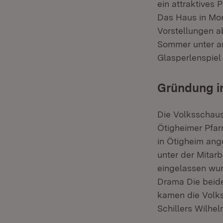
ein attraktives
Das Haus in Mo
Vorstellungen a
Sommer unter a
Glasperlenspiel 
Gründung i
Die Volksschaus
Ötigheimer Pfarr
in Ötigheim ang
unter der Mitarb
eingelassen wur
Drama
Die beide
kamen die Volks
Schillers
Wilhel