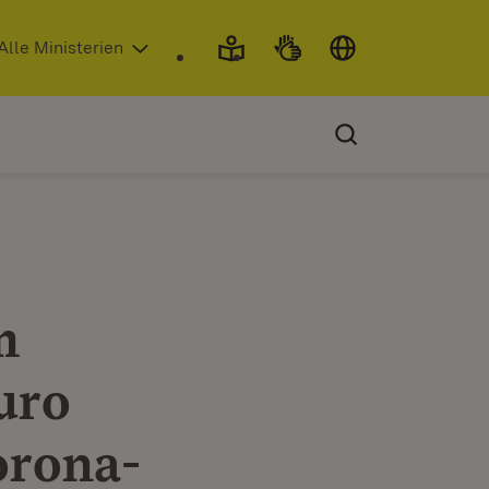
 in neuem Fenster)
Alle Ministerien
m
uro
orona-