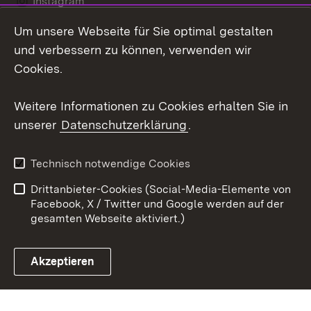
Instagram
Um unsere Webseite für Sie optimal gestalten
LinkedIn
und verbessern zu können, verwenden wir
Social Wall
Cookies.
Youtube
Weitere Informationen zu Cookies erhalten Sie in
unserer
Datenschutzerklärung
.
Zum 
Kontakt
Benutzungshinweise
Technisch notwendige Cookies
Datenschutz
Barrierefreiheit
Drittanbieter-Cookies (Social-Media-Elemente von
Impressum
Cookies
Facebook, X / Twitter und Google werden auf der
gesamten Webseite aktiviert.)
Akzeptieren
Link zum Landesportal