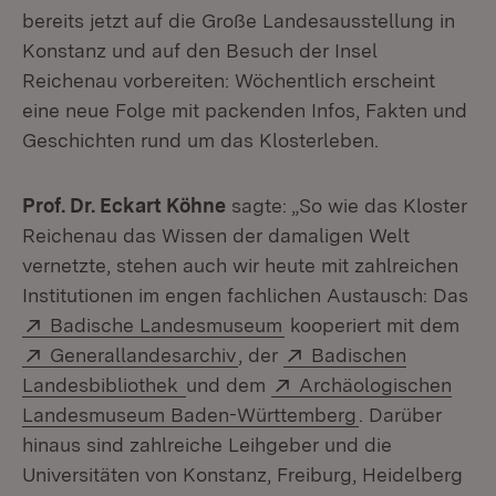
bereits jetzt auf die Große Landesausstellung in
Konstanz und auf den Besuch der Insel
Reichenau vorbereiten: Wöchentlich erscheint
eine neue Folge mit packenden Infos, Fakten und
Geschichten rund um das Klosterleben.
Prof. Dr. Eckart Köhne
sagte: „So wie das Kloster
Reichenau das Wissen der damaligen Welt
vernetzte, stehen auch wir heute mit zahlreichen
Institutionen im engen fachlichen Austausch: Das
Extern:
(Öffnet in neuem Fenst
Badische Landesmuseum
kooperiert mit dem
Extern:
(Öffnet in neuem Fenster)
Extern:
Generallandesarchiv
, der
Badischen
(Öffnet in neuem Fenster)
Extern:
Landesbibliothek
und dem
Archäologischen
(Öffnet in neue
Landesmuseum Baden-Württemberg
. Darüber
hinaus sind zahlreiche Leihgeber und die
Universitäten von Konstanz, Freiburg, Heidelberg