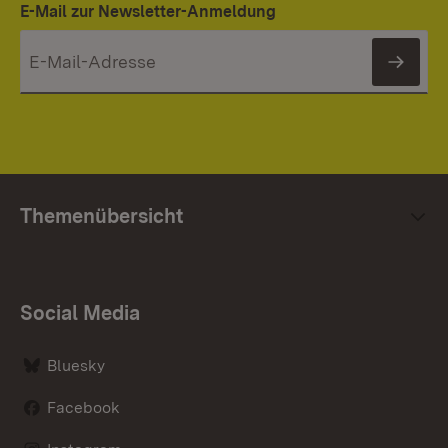
E-Mail zur Newsletter-Anmeldung
News
Themenübersicht
Social Media
Bluesky
Facebook