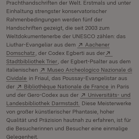
Prachthandschriften der Welt. Erstmals und unter
Einhaltung strengster konservatorischer
Rahmenbedingungen werden fünf der
Handschriften gezeigt, die seit 2003 zum
Weltdokumentenerbe der UNESCO zählen: das
Extern:
Liuthar-Evangeliar aus dem
Aachener
(Öffnet in neuem Fenster)
Extern:
Domschatz
, der Codex Egberti aus der
(Öffnet in neuem Fenster)
Stadtbibliothek Trier
, der Egbert-Psalter aus dem
Extern:
italienischen
Museo Archeologico Nazionale di
(Öffnet in neuem Fenster)
Cividale
in Friaul, das Poussay-Evangelistar aus
Extern:
(Öffnet in 
der
Bibliothèque Nationale de France
in Paris
Extern:
und der Gero-Codex aus der
Universitäts- und
(Öffnet in neuem Fenst
Landesbibliothek Darmstadt.
Diese Meisterwerke
von großer künstlerischer Phantasie, hoher
Qualität und Präzision hautnah zu erfahren, ist für
die Besucherinnen und Besucher eine einmalige
Gelegenheit.