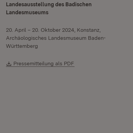
Landesausstellung des Badischen
Landesmuseums
20. April – 20. Oktober 2024, Konstanz,
Archäologisches Landesmuseum Baden-
Württemberg
Download:
(Öffnet in neuem Fenste
Pressemitteilung als PDF