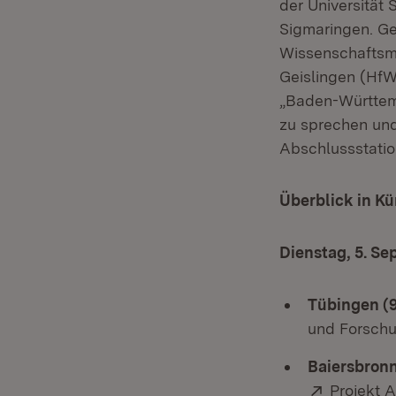
der Universität
Sigmaringen. Ge
Wissenschaftsmi
Geislingen (HfW
„Baden-Württemb
zu sprechen und
Abschlussstation
Überblick in Kü
Dienstag, 5. Se
Tübingen (9
und Forsch
Baiersbronn
Extern:
Projekt