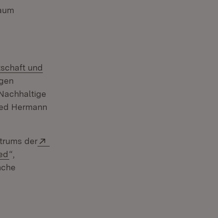
Raum
tschaft und
igen
 Nachhaltige
ried Hermann
Extern:
trums der
(Öffnet in neuem Fenster)
ed
“,
nche