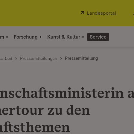
Extern:
Landesportal
(Öffnet
um
Forschung
Kunst & Kultur
Service
sarbeit
Pressemitteilungen
Pressemitteilung
nschaftsministerin 
rtour zu den
ftsthemen