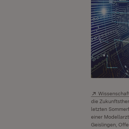
Extern:
Wissenschaft
die Zukunftsthem
letzten Sommer
einer Modellarzt
Geislingen, Offe