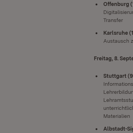
Offenburg (
Digitalisier
Transfer
Karlsruhe (
Austausch z
Freitag, 8. Sep
Stuttgart (
Information
Lehrerbildu
Lehramtsstu
unterrichtli
Materialien
Albstadt-Si