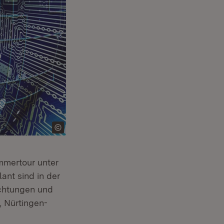
)
ommertour unter
ant sind in der
chtungen und
, Nürtingen-