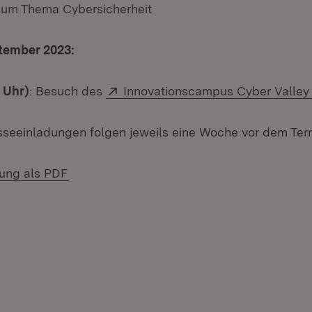
um Thema Cybersicherheit
ptember 2023:
Extern:
9 Uhr)
: Besuch des
Innovationscampus Cyber Valley i
seeinladungen folgen jeweils eine Woche vor dem Ter
(Öffnet in neuem Fenster)
lung als PDF