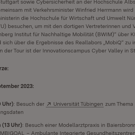
 Stuttgart sowie Cybersicherheit an der Hochschule Alb
meinsam mit Verkehrsminister Winfried Herrmann wird 
nisterin die Hochschule für Wirtschaft und Umwelt Nü
U) besuchen, um mit den dortigen Vertreterinnen und V
erg Institut für Nachhaltige Mobilität (BWIM)“ über KI
 sich über die Ergebnisse des Reallabors „MobiQ“ zu i
 der Tour ist der Innovationscampus Cyber Valley in St
rze:
ptember 2023:
Extern:
(Öffnet in n
 Uhr)
: Besuch der
Universität Tübingen
zum Thema D
ungsdaten
 (13 Uhr)
: Besuch einer Modellarztpraxis in Baiersbronn
(Öffnet in neuem Fenster)
 AMBIGOAL
– Ambulante Integrierte Gesundheitszentren