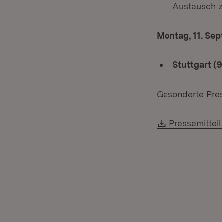
Austausch z
Montag, 11. Se
Stuttgart (
Gesonderte Pres
Download:
Pressemittei