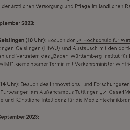
 der ärztlichen Versorgung und Pflege im ländlichen 
eptember 2023:
Extern:
eislingen (10 Uhr)
: Besuch der
Hochschule für Wir
(Öffnet in neuem Fenster)
ingen-Geislingen (HfWU)
und Austausch mit den dort
nen und Vertretern des „Baden-Württemberg Institut für
BWIM)“, gemeinsamer Termin mit Verkehrsminister Winf
(14 Uhr)
: Besuch des Innnovations- und Forschungszen
(Öffnet in neuem Fenster)
Extern:
 Furtwangen
am Außencampus Tuttlingen „
Case4M
e und Künstliche Intelligenz für die Medizintechnikbra
 September 2023: