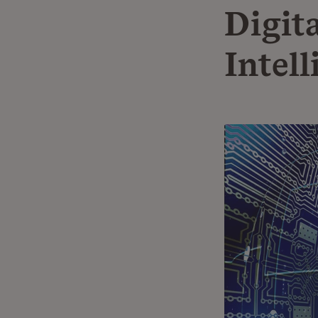
Digit
Intell