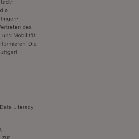
stadt-
die
rtingen-
ertreten des
 und Mobilität
nformieren. Die
uttgart.
euem Fenster)
ata Literacy
,
 zur