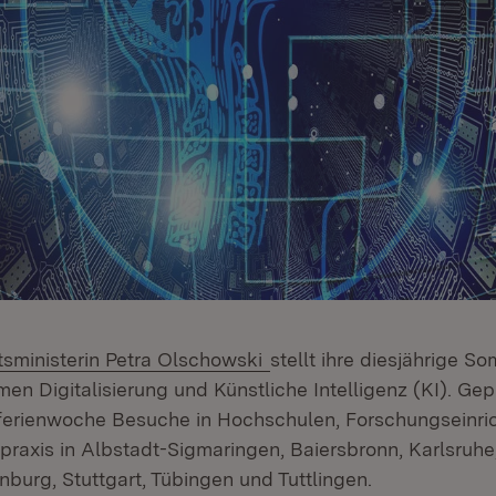
(Öffnet in neuem Fenster
sministerin Petra Olschowski
stellt ihre diesjährige S
en Digitalisierung und Künstliche Intelligenz (KI). Gepl
ferienwoche Besuche in Hochschulen, Forschungseinri
praxis in Albstadt-Sigmaringen, Baiersbronn, Karlsruhe
nburg, Stuttgart, Tübingen und Tuttlingen.