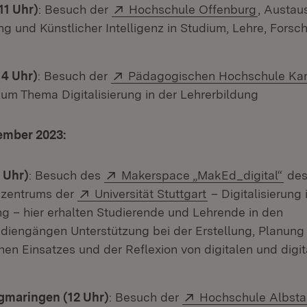
Extern:
(Öffnet 
11 Uhr)
: Besuch der
Hochschule Offenburg
, Austau
ung und Künstlicher Intelligenz in Studium, Lehre, Fors
Extern:
14 Uhr)
: Besuch der
Pädagogischen Hochschule Kar
um Thema Digitalisierung in der Lehrerbildung
tember 2023:
Extern:
(Öff
9 Uhr)
: Besuch des
Makerspace „MakEd_digital“
de
Extern:
(Öffnet in neuem 
szentrums der
Universität Stuttgart
– Digitalisierung 
ng – hier erhalten Studierende und Lehrende in den
diengängen Unterstützung bei der Erstellung, Planung
chen Einsatzes und der Reflexion von digitalen und digi
Extern:
gmaringen (12 Uhr)
: Besuch der
Hochschule Albsta