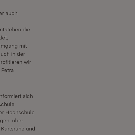
ber auch
entstehen die
det,
 Umgang mit
Auch in der
ofitieren wir
 Petra
nformiert sich
schule
der Hochschule
gen, über
 Karlsruhe und