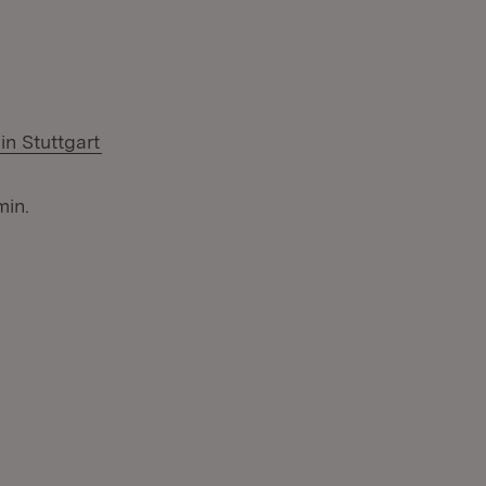
(Öffnet in neuem Fenster)
n Stuttgart
min.