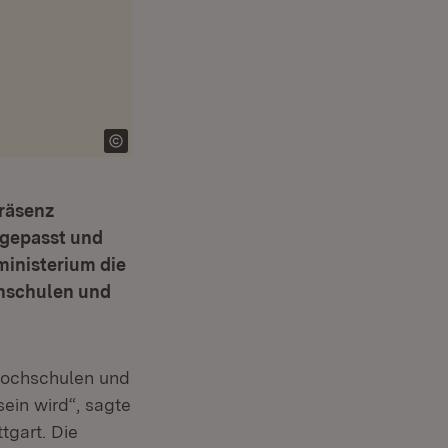
räsenz
ngepasst und
ministerium die
chschulen und
 Hochschulen und
ein wird“, sagte
tgart. Die