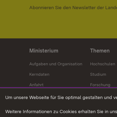
Abonnieren Sie den Newsletter der Land
Ministerium
Themen
Aufgaben und Organisation
Hochschulen
Kerndaten
Studium
Anfahrt
Forschung
International
Um unsere Webseite für Sie optimal gestalten und v
Europa
Weitere Informationen zu Cookies erhalten Sie in un
Kunst und Kul