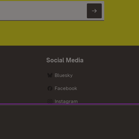
Newsletter 
Social Media
Bluesky
Facebook
Instagram
LinkedIn
Social Wall