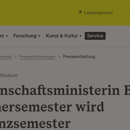
Extern:
Landesportal
(Öffnet
um
Forschung
Kunst & Kultur
Service
sarbeit
Pressemitteilungen
Pressemitteilung
 Studium
nschaftsministerin 
rsemester wird
nzsemester