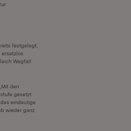
zur
eits festgelegt,
 ersatzlos
gleich Wegfall
„Mit den
stufe gesetzt
 das eindeutige
eb wieder ganz