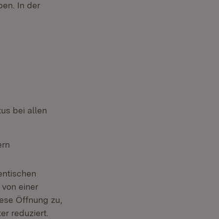
en. In der
us bei allen
ern
entischen
 von einer
ese Öffnung zu,
r reduziert.