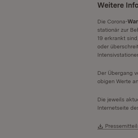
Weitere Inf
Die Corona-
War
stationär zur B
19 erkrankt sind
oder überschrei
Intensivstatione
Der Übergang v
obigen Werte an
Die jeweils aktu
Internetseite d
Download:
Pressemittei