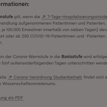
ormationen:
Extern:
nstufe
gilt, wenn die
7-Tage-Hospitalisierungsinzid
ehandlung aufgenommenen Patientinnen und Patienten,
, je 100.000 Einwohner innerhalb von sieben Tagen) den
tet oder ab 250 COVID-19-Patientinnen und -Patienten
n.
on der Corona-Warnstufe in die
Basisstufe
wird erfolg
 fünf aufeinanderfolgenden Tagen unterschritten werd
Extern:
(Öffnet in n
elle
Corona-Verordnung Studienbetrieb
findet sich 
es Wissenschaftsministeriums.
(Öffnet in neuem Fenster)
lung als PDF