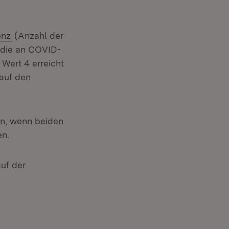
(Öffnet in neuem Fenster)
enz
(Anzahl der
 die an COVID-
 Wert 4 erreicht
 auf den
en, wenn beiden
en.
euem Fenster)
auf der