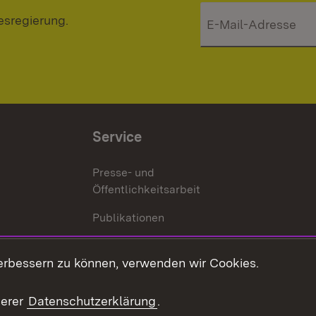
esregierung.
Service
Presse- und
Öffentlichkeitsarbeit
Publikationen
Kontakt
es
erbessern zu können, verwenden wir Cookies.
Mediathek
serer
Datenschutzerklärung
.
Ausschreibungen
tur