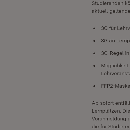
Studierenden kö
aktuell geltend
3G für Lehr
3G an Lernp
3G-Regel in
Möglichkeit
Lehrveranst
FFP2-Masken
Ab sofort entfä
Lernplätzen. Di
Voranmeldung ab
die für Studier