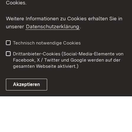
Cookies.
Youtube
Weitere Informationen zu Cookies erhalten Sie in
unserer
Datenschutzerklärung
.
Zum 
Kontakt
Benutzungshinweise
Technisch notwendige Cookies
Datenschutz
Barrierefreiheit
Drittanbieter-Cookies (Social-Media-Elemente von
Impressum
Cookies
Facebook, X / Twitter und Google werden auf der
gesamten Webseite aktiviert.)
Akzeptieren
Link zum Landesportal