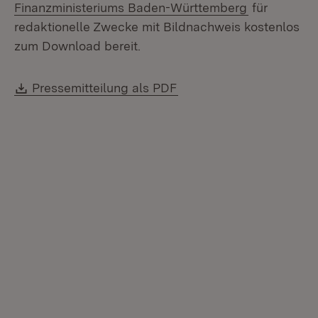
(Öffnet in 
Finanzministeriums Baden-Württemberg
für
redaktionelle Zwecke mit Bildnachweis kostenlos
zum Download bereit.
Download:
(Öffnet in neuem Fenste
Pressemitteilung als PDF