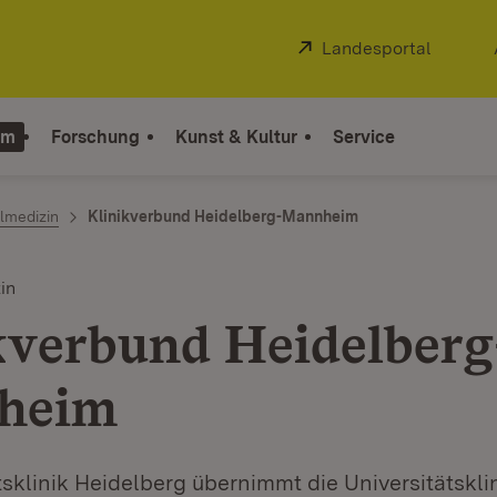
Extern:
Landesportal
(Öffnet
um
Forschung
Kunst & Kultur
Service
lmedizin
Klinikverbund Heidelberg-Mannheim
in
kverbund Heidelberg
heim
tsklinik Heidelberg übernimmt die Universitätskl