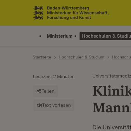
Zum Inhalt springen
Link zur Startseite
Ministerium
Hochschulen & Studi
Startseite
Hochschulen & Studium
Hochschu
Universitätsmediz
Lesezeit: 2 Minuten
Klini
Teilen
Mann
Text vorlesen
Die Universitä