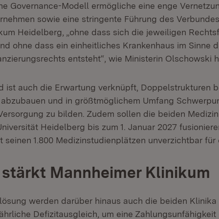
ne Governance-Modell ermögliche eine enge Vernetzun
rnehmen sowie eine stringente Führung des Verbunde
nikum Heidelberg, „ohne dass sich die jeweiligen Recht
und ohne dass ein einheitliches Krankenhaus im Sinne 
nzierungsrechts entsteht“, wie Ministerin Olschowski 
 ist auch die Erwartung verknüpft, Doppelstrukturen be
 abzubauen und in größtmöglichem Umfang Schwerpun
ersorgung zu bilden. Zudem sollen die beiden Medizi
niversität Heidelberg bis zum 1. Januar 2027 fusioniere
t seinen 1.800 Medizinstudienplätzen unverzichtbar für
 stärkt Mannheimer Klinikum
lösung werden darüber hinaus auch die beiden Klinika f
 jährliche Defizitausgleich, um eine Zahlungsunfähigkeit