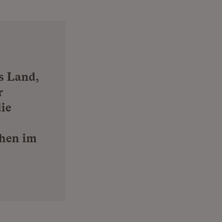
s Land,
r
die
chen im