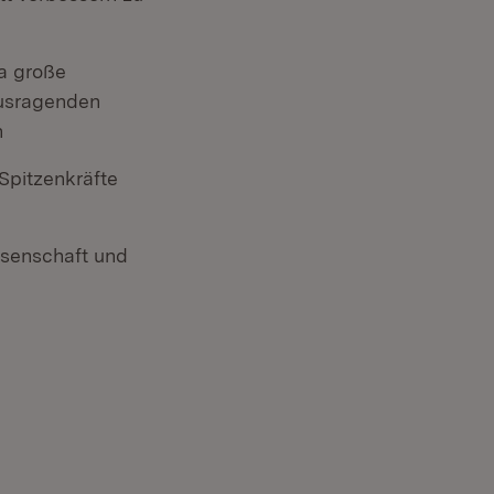
wa große
ausragenden
n
Spitzenkräfte
ssenschaft und