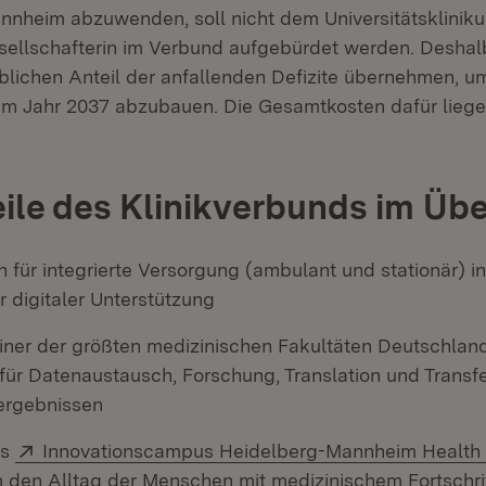
nnheim abzuwenden, soll nicht dem Universitätsklinik
sellschafterin im Verbund aufgebürdet werden. Deshal
blichen Anteil der anfallenden Defizite übernehmen, u
um Jahr 2037 abzubauen. Die Gesamtkosten dafür liege
eile des Klinikverbunds im Übe
 für integrierte Versorgung (ambulant und stationär) in
 digitaler Unterstützung
iner der größten medizinischen Fakultäten Deutschla
für Datenaustausch, Forschung, Translation und Transf
ergebnissen
Extern:
es
Innovationscampus Heidelberg-Mannheim Health 
fnet in neuem Fenster)
m den Alltag der Menschen mit medizinischem Fortschri