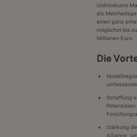
Uniklinikums Ma
als Mehrheitsge
einen ganz erhe
möglichst bis z
Millionen Euro.
Die Vort
Modellregion
umfassender
Schaffung e
Potenzialen 
Forschungs
Stärkung d
(Öf
Alliance
, u