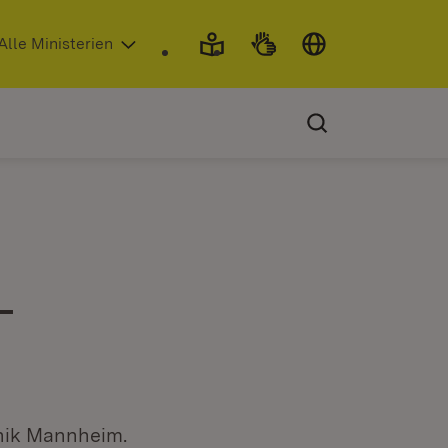
 in neuem Fenster)
Alle Ministerien
-
inik Mannheim.