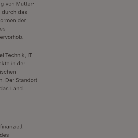
g von Mutter-
s durch das
sformen der
des
hervorhob.
i Technik, IT
kte in der
nischen
n. Der Standort
 das Land.
inanziell
 des