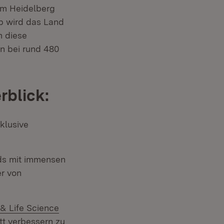
um Heidelberg
b wird das Land
m diese
n bei rund 480
rblick:
klusive
nds mit immensen
er von
& Life Science
tt verbessern zu