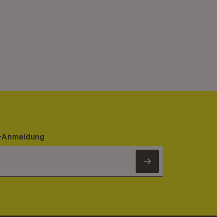
er-Anmeldung
Newsletter 