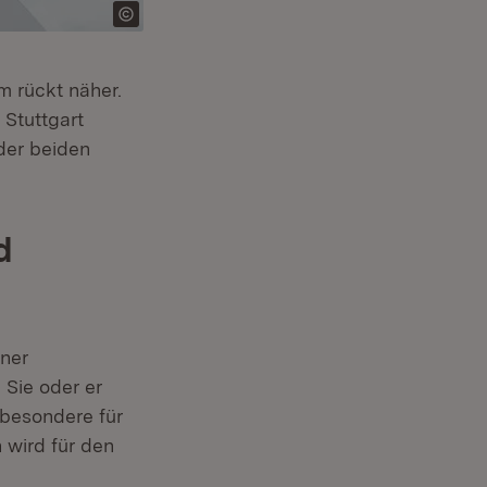
 rückt näher.
Stuttgart
der beiden
d
iner
 Sie oder er
sbesondere für
 wird für den