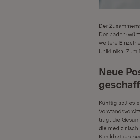
Der Zusammensch
Der baden-württ
weitere Einzelh
Uniklinika. Zum 
Neue Pos
geschaf
Künftig soll es
Vorstandsvorsit
trägt die Gesam
die medizinisch
Klinikbetrieb be