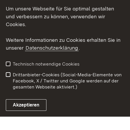
Um unsere Webseite für Sie optimal gestalten
LinkedIn
und verbessern zu können, verwenden wir
Social Wall
Cookies.
Youtube
Weitere Informationen zu Cookies erhalten Sie in
unserer
Datenschutzerklärung
.
Zum 
Kontakt
Benutzungshinweise
Technisch notwendige Cookies
Datenschutz
Barrierefreiheit
Drittanbieter-Cookies (Social-Media-Elemente von
Impressum
Cookies
Facebook, X / Twitter und Google werden auf der
gesamten Webseite aktiviert.)
Akzeptieren
Link zum Landesportal