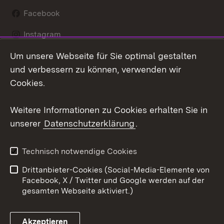
Facebook
Instagram
Um unsere Webseite für Sie optimal gestalten
LinkedIn
und verbessern zu können, verwenden wir
Social Wall
Cookies.
Youtube
Weitere Informationen zu Cookies erhalten Sie in
unserer
Datenschutzerklärung
.
Zum 
Kontakt
Benutzungshinweise
Technisch notwendige Cookies
Datenschutz
Barrierefreiheit
Drittanbieter-Cookies (Social-Media-Elemente von
Impressum
Cookies
Facebook, X / Twitter und Google werden auf der
gesamten Webseite aktiviert.)
Akzeptieren