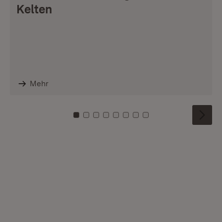
Kelten
Mehr
Zu Kachel: 0
Zu Kachel: 1
Zu Kachel: 2
Zu Kachel: 3
Zu Kachel: 4
Zu Kachel: 5
Zu Kachel: 6
Zu Kachel: 7