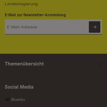
Landesregierung.
E-Mail zur Newsletter-Anmeldung
News
Themenübersicht
Social Media
Bluesky