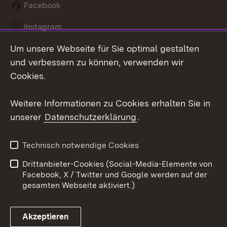
Facebook
Instagram
Um unsere Webseite für Sie optimal gestalten
LinkedIn
und verbessern zu können, verwenden wir
Social Wall
Cookies.
Youtube
Weitere Informationen zu Cookies erhalten Sie in
unserer
Datenschutzerklärung
.
Zum 
Kontakt
Benutzungshinweise
Technisch notwendige Cookies
Datenschutz
Barrierefreiheit
Drittanbieter-Cookies (Social-Media-Elemente von
Impressum
Cookies
Facebook, X / Twitter und Google werden auf der
gesamten Webseite aktiviert.)
Akzeptieren
Link zum Landesportal