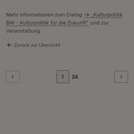
Mehr Informationen zum Dialog
„Kulturpolitik
BW - Kulturpolitik für die Zukunft“
und zur
Veranstaltung.
Zurück zur Übersicht
Zur Seite
1
Zur letzten Seite
24
Zurück
Weiter