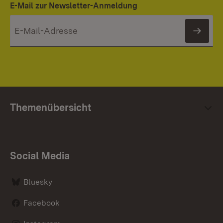
E-Mail zur Newsletter-Anmeldung
News
Themenübersicht
Social Media
Bluesky
Facebook