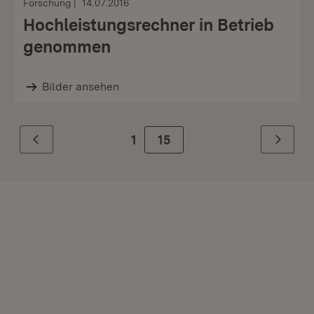
Forschung
14.07.2016
Hochleistungsrechner in Betrieb
genommen
Bilder ansehen
1
Zur Seite
15
Zurück
Weiter