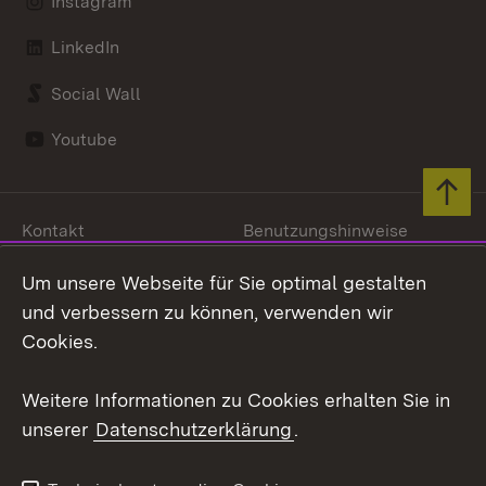
Instagram
LinkedIn
Social Wall
Youtube
Zum 
Kontakt
Benutzungshinweise
Datenschutz
Barrierefreiheit
Um unsere Webseite für Sie optimal gestalten
Impressum
Cookies
und verbessern zu können, verwenden wir
Cookies.
Weitere Informationen zu Cookies erhalten Sie in
Link zum Landesportal
unserer
Datenschutzerklärung
.