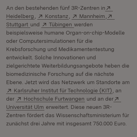
Extern:
An den bestehenden fünf 3R-Zentren in
(Öffnet in neuem Fenster)
Extern:
(Öffnet in neuem Fenster)
Extern:
(Öffnet in n
Extern:
Heidelberg
,
Konstanz
,
Mannheim
,
(Öffnet in neuem Fenster)
Extern:
(Öffnet in neuem Fenster
Stuttgart
und
Tübingen
werden
beispielsweise humane Organ-on-chip-Modelle
oder Computersimulationen für die
Krebsforschung und Medikamententestung
entwickelt. Solche Innovationen und
zielgerichtete Weiterbildungsangebote heben die
biomedizinische Forschung auf die nächste
Ebene. Jetzt wird das Netzwerk um Standorte am
Extern:
(Öffnet i
Karlsruher Institut für Technologie (KIT)
, an
Extern:
(Öffnet in neuem Fen
Extern
der
Hochschule Furtwangen
und an der
(Öffnet in neuem Fenster)
Universität Ulm
erweitert. Diese neuen 3R-
Zentren fördert das Wissenschaftsministerium für
zunächst drei Jahre mit insgesamt 750.000 Euro.