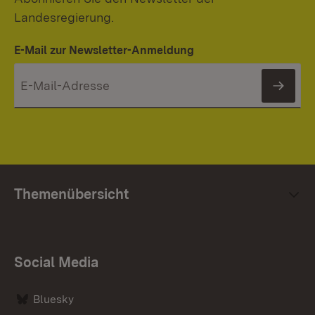
Landesregierung.
E-Mail zur Newsletter-Anmeldung
News
Themenübersicht
Social Media
Bluesky