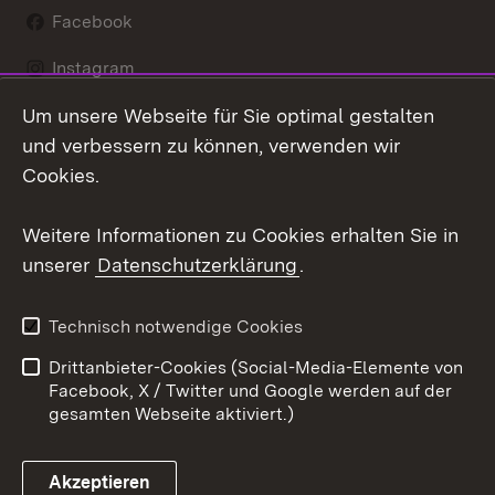
Facebook
Instagram
Um unsere Webseite für Sie optimal gestalten
LinkedIn
und verbessern zu können, verwenden wir
Social Wall
Cookies.
Youtube
Weitere Informationen zu Cookies erhalten Sie in
unserer
Datenschutzerklärung
.
Zum 
Kontakt
Benutzungshinweise
Technisch notwendige Cookies
Datenschutz
Barrierefreiheit
Drittanbieter-Cookies (Social-Media-Elemente von
Impressum
Cookies
Facebook, X / Twitter und Google werden auf der
gesamten Webseite aktiviert.)
Akzeptieren