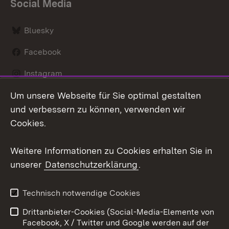
Social Media
Bluesky
Facebook
Instagram
Um unsere Webseite für Sie optimal gestalten
LinkedIn
und verbessern zu können, verwenden wir
Social Wall
Cookies.
Youtube
Weitere Informationen zu Cookies erhalten Sie in
unserer
Datenschutzerklärung
.
Zum 
Kontakt
Benutzungshinweise
Technisch notwendige Cookies
Datenschutz
Barrierefreiheit
Drittanbieter-Cookies (Social-Media-Elemente von
Impressum
Cookies
Facebook, X / Twitter und Google werden auf der