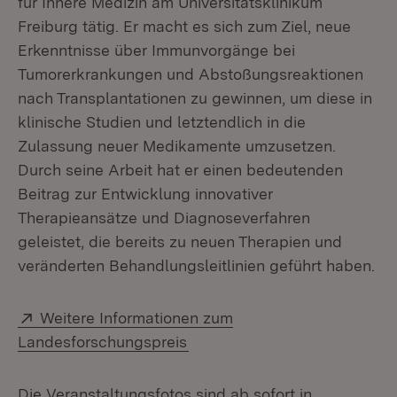
für Innere Medizin am Universitätsklinikum
Freiburg tätig. Er macht es sich zum Ziel, neue
Erkenntnisse über Immunvorgänge bei
Tumorerkrankungen und Abstoßungsreaktionen
nach Transplantationen zu gewinnen, um diese in
klinische Studien und letztendlich in die
Zulassung neuer Medikamente umzusetzen.
Durch seine Arbeit hat er einen bedeutenden
Beitrag zur Entwicklung innovativer
Therapieansätze und Diagnoseverfahren
geleistet, die bereits zu neuen Therapien und
veränderten Behandlungsleitlinien geführt haben.
Extern:
Weitere Informationen zum
(Öffnet in neuem Fenster)
Landesforschungspreis
Die Veranstaltungsfotos sind ab sofort in