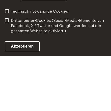
Kontakt
Benutzungshinweise
Technisch notwendige Cookies
Datenschutz
Barrierefreiheit
Drittanbieter-Cookies (Social-Media-Elemente von
Impressum
Cookies
Facebook, X / Twitter und Google werden auf der
gesamten Webseite aktiviert.)
Akzeptieren
Link zum Landesportal