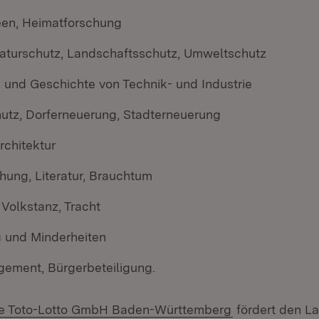
en, Heimatforschung
aturschutz, Landschaftsschutz, Umweltschutz
 und Geschichte von Technik- und Industrie
tz, Dorferneuerung, Stadterneuerung
rchitektur
hung, Literatur, Brauchtum
Volkstanz, Tracht
 und Minderheiten
ement, Bürgerbeteiligung.
(Öffnet in neu
he Toto-Lotto GmbH Baden-Württemberg
fördert den La