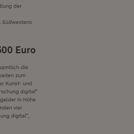
tlung der
es Südwestens
500 Euro
amtlich die
beiten zum
er Kunst- und
rschung digital“
sgelder in Höhe
nden vier
ng digital“,