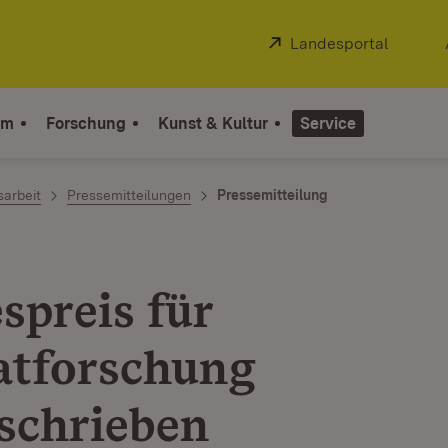
Extern:
Landesportal
(Öffnet
um
Forschung
Kunst & Kultur
Service
sarbeit
Pressemitteilungen
Pressemitteilung
spreis für
tforschung
schrieben