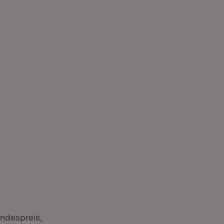
em Fenster)
ndespreis,