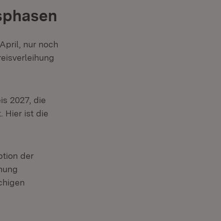
sphasen
pril, nur noch
reisverleihung
is 2027, die
 Hier ist die
tion der
chung
chigen