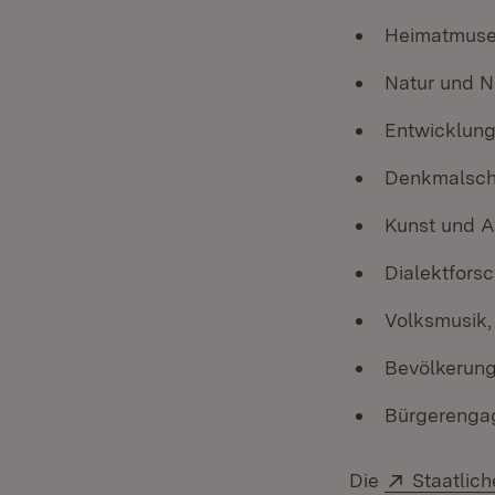
Heimatmuse
Natur und N
Entwicklung
Denkmalschu
Kunst und A
Dialektforsc
Volksmusik, 
Bevölkerung
Bürgerengag
Extern:
Die
Staatlic