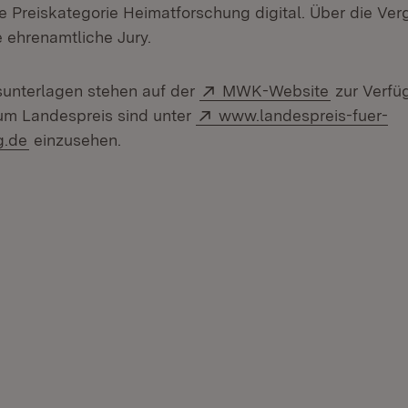
e Preiskategorie Heimatforschung digital. Über die Ve
e ehrenamtliche Jury.
Extern:
(Öffnet in
unterlagen stehen auf der
MWK-Website
zur Verfü
Extern:
um Landespreis sind unter
www.landespreis-fuer-
(Öffnet in neuem Fenster)
g.de
einzusehen.