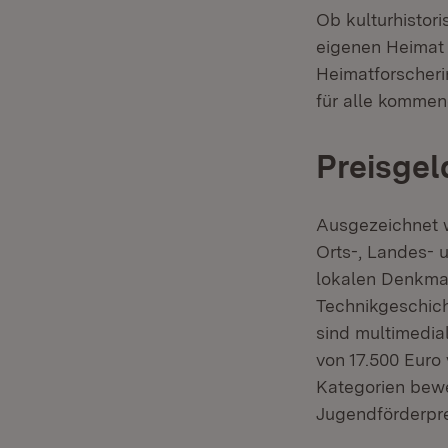
Ob kulturhistori
eigenen Heimat 
Heimatforscheri
für alle kommen
Preisgel
Ausgezeichnet w
Orts-, Landes- 
lokalen Denkmal
Technikgeschich
sind multimedia
von 17.500 Euro
Kategorien bewe
Jugendförderpre