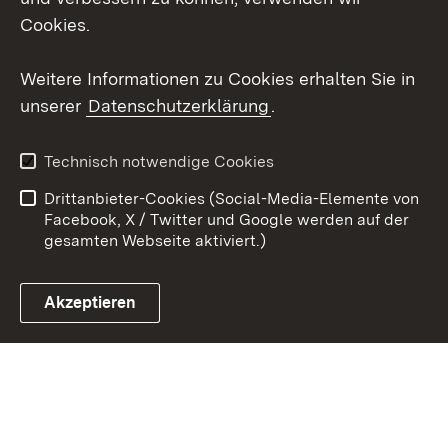
Social Wall
Cookies.
Youtube
Weitere Informationen zu Cookies erhalten Sie in
unserer
Datenschutzerklärung
.
Zum 
Kontakt
Benutzungshinweise
Technisch notwendige Cookies
Datenschutz
Barrierefreiheit
Drittanbieter-Cookies (Social-Media-Elemente von
Impressum
Cookies
Facebook, X / Twitter und Google werden auf der
gesamten Webseite aktiviert.)
Akzeptieren
Link zum Landesportal