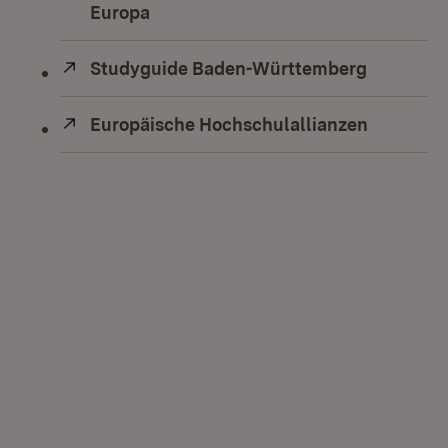
Europa
(Öffnet in neuem Fenster)
Extern:
Studyguide Baden-Württemberg
(Öffnet i
Extern:
Europäische Hochschulallianzen
(Öffnet i