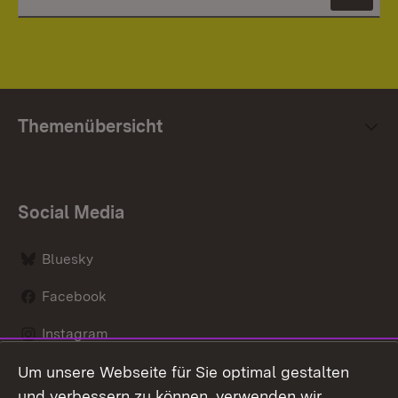
News
Themenübersicht
Social Media
Bluesky
Facebook
Instagram
Um unsere Webseite für Sie optimal gestalten
LinkedIn
und verbessern zu können, verwenden wir