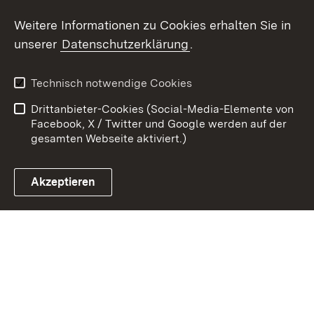
Youtube
Weitere Informationen zu Cookies erhalten Sie in
unserer
Datenschutzerklärung
.
Zum 
Kontakt
Benutzungshinweise
Technisch notwendige Cookies
Datenschutz
Barrierefreiheit
Drittanbieter-Cookies (Social-Media-Elemente von
Impressum
Cookies
Facebook, X / Twitter und Google werden auf der
gesamten Webseite aktiviert.)
Akzeptieren
Link zum Landesportal