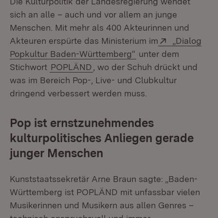
Die Kulturpolitik der Landesregierung wendet
sich an alle – auch und vor allem an junge
Menschen. Mit mehr als 400 Akteurinnen und
Extern:
Akteuren erspürte das Ministerium im
„Dialog
(Öffnet in neuem Fen
Popkultur Baden-Württemberg“
unter dem
Stichwort
POPLÄND
, wo der Schuh drückt und
was im Bereich Pop-, Live- und Clubkultur
dringend verbessert werden muss.
Pop ist ernstzunehmendes
kulturpolitisches Anliegen gerade
junger Menschen
Kunststaatssekretär Arne Braun sagte: „Baden-
Württemberg ist POPLÄND mit unfassbar vielen
Musikerinnen und Musikern aus allen Genres –