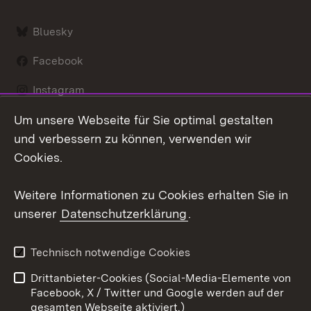
Bluesky
Facebook
Instagram
Um unsere Webseite für Sie optimal gestalten
LinkedIn
und verbessern zu können, verwenden wir
Social Wall
Cookies.
Youtube
Weitere Informationen zu Cookies erhalten Sie in
unserer
Datenschutzerklärung
.
Zum 
Kontakt
Benutzungshinweise
Technisch notwendige Cookies
Datenschutz
Barrierefreiheit
Drittanbieter-Cookies (Social-Media-Elemente von
Impressum
Cookies
Facebook, X / Twitter und Google werden auf der
gesamten Webseite aktiviert.)