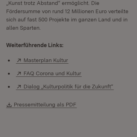
„Kunst trotz Abstand“ ermöglicht. Die
Fördersumme von rund 12 Millionen Euro verteilte
sich auf fast 500 Projekte im ganzen Land und in
allen Sparten.
Weiterführende Links:
Extern:
(Öffnet in neuem Fenster)
Masterplan Kultur
Extern:
(Öffnet in neuem Fens
FAQ Corona und Kultur
Extern:
(Öffnet i
Dialog „Kulturpolitik für die Zukunft“
Download:
(Öffnet in neuem Fenste
Pressemitteilung als PDF