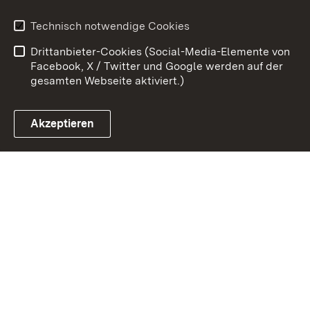
Kontakt
Benutzungshinweise
Technisch notwendige Cookies
Datenschutz
Barrierefreiheit
Drittanbieter-Cookies (Social-Media-Elemente von
Impressum
Cookies
Facebook, X / Twitter und Google werden auf der
gesamten Webseite aktiviert.)
Akzeptieren
Link zum Landesportal