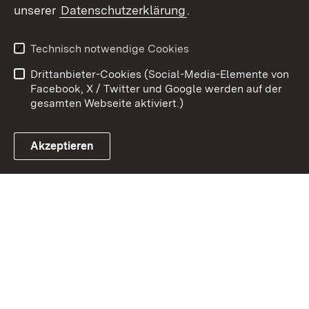
unserer
Datenschutzerklärung
.
Zum 
Kontakt
Benutzungshinweise
Technisch notwendige Cookies
Datenschutz
Barrierefreiheit
Drittanbieter-Cookies (Social-Media-Elemente von
Impressum
Cookies
Facebook, X / Twitter und Google werden auf der
gesamten Webseite aktiviert.)
Akzeptieren
Link zum Landesportal